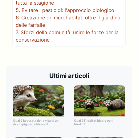
tutta la stagione
5.
Evitare i pesticidi: l'approccio biologico
6.
Creazione di microhabitat: oltre il giardino
delle farfalle
7.
Sforzi della comunità: unire le forze per la
conservazione
Ultimi articoli
Qual è la durata della vita di un
Qual è l’habitat ideale per i
riccio pigmeo africano?
furetti?