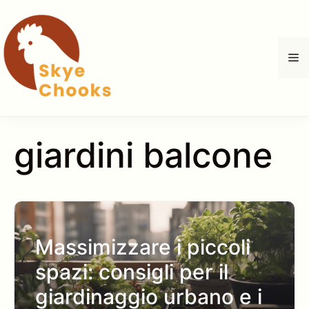
Vai
al
contenuto
M
giardini balcone
Massimizzare i piccoli
spazi: consigli per il
giardinaggio urbano e i