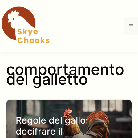
Vai
al
contenuto
M
comportamento
del galletto
Regole del gallo:
decifrare il