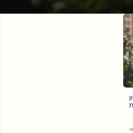
ן
ת
ו