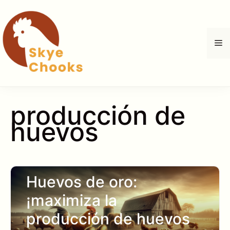
Saltar
al
contenido
M
producción de
huevos
Huevos de oro:
¡maximiza la
producción de huevos