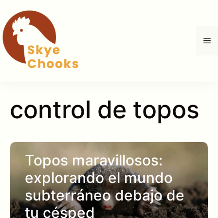
Saltar
al
contenido
M
control de topos
Topos maravillosos:
explorando el mundo
subterráneo debajo de
tu césped