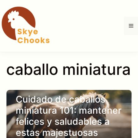
Saltar
al
contenido
M
caballo miniatura
Cuidado de caballos
miniatura 101: mantener
felices y saludables a
estas majestuosas