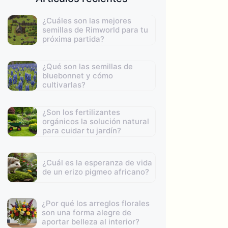
¿Cuáles son las mejores
semillas de Rimworld para tu
próxima partida?
¿Qué son las semillas de
bluebonnet y cómo
cultivarlas?
¿Son los fertilizantes
orgánicos la solución natural
para cuidar tu jardín?
¿Cuál es la esperanza de vida
de un erizo pigmeo africano?
¿Por qué los arreglos florales
son una forma alegre de
aportar belleza al interior?