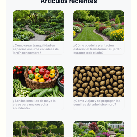
Artículos recientes
¿Cómo crear tranquilidad en
¿Cómo puede la plantación
espacios oscuros con ideas de
estacional transformar su jardín
jardín con sombra?
durante todo el año?
¿Son las semillas de mayo la
¿Cómo viajan y se propagan las
clave para una cosecha
semillas del árbol sicomoro?
abundante?