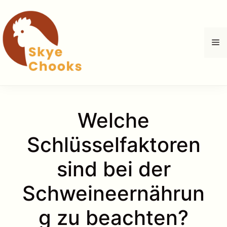
Zum
Inhalt
springen
M
Welche
Schlüsselfaktoren
sind bei der
Schweineernährun
g zu beachten?