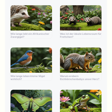
Wie lange lebt ein Afrikanischer
Was ist der ideale Lebensraum für
Zwergigel?
Frettchen?
Wie lange leben kleine Vögel
Warum erobern
wirklich?
Eichhörnchenbabys unser Herz?