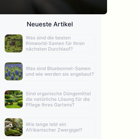
Neueste Artikel
Was sind die besten
Rimworld-Samen für Ihren
nächsten Durchlauf?
Was sind Bluebonnet-Samen
und wie werden sie angebaut?
Sind organische Düngemittel
die natürliche Lösung für die
Pflege Ihres Gartens?
Wie lange lebt ein
Afrikanischer Zwergigel?