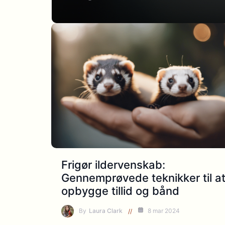
Frigør ildervenskab:
Gennemprøvede teknikker til a
opbygge tillid og bånd
By
Laura Clark
8 mar 2024