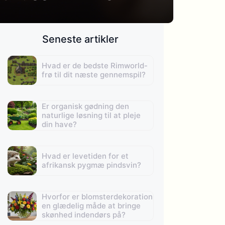
Seneste artikler
Hvad er de bedste Rimworld-
frø til dit næste gennemspil?
Er organisk gødning den
naturlige løsning til at pleje
din have?
Hvad er levetiden for et
afrikansk pygmæ pindsvin?
Hvorfor er blomsterdekoration
en glædelig måde at bringe
skønhed indendørs på?