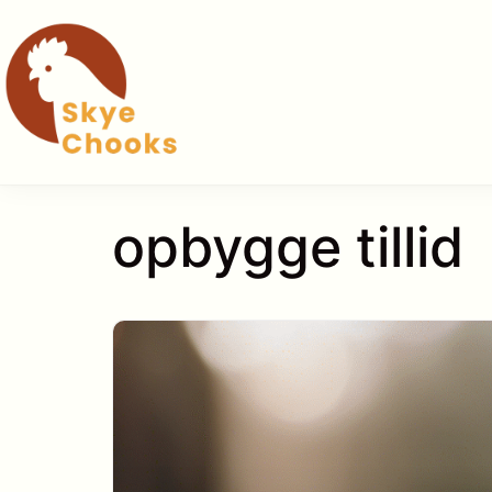
Hop
til
indhold
opbygge tillid