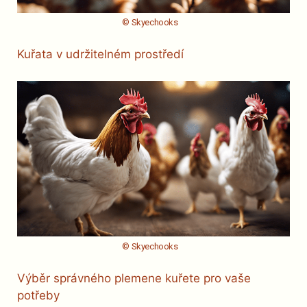
© Skyechooks
Kuřata v udržitelném prostředí
© Skyechooks
Výběr správného plemene kuřete pro vaše
potřeby