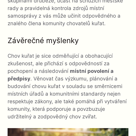
skupinami drůbeže, účast na schůzích městské
rady a pravidelná kontrola zdrojů místní
samosprávy z vás může učinit odpovědného a
znalého člena komunity chovatelů kuřat.
Závěrečné myšlenky
Chov kuřat je sice odměňující a obohacující
zkušenost, ale přichází s odpovědností za
pochopení a následování
místní povolení a
předpisy
. Věnovat čas výzkumu, plánování a
budování chovu kuřat v souladu se směrnicemi
místních úřadů a komunitními standardy nejen
respektuje zákony, ale také pomáhá při vytváření
komunity, která podporuje a povzbuzuje
udržitelný a zodpovědný chov zvířat.