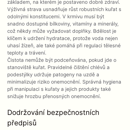
základem, na kterém je postaveno dobré zdraví.
Výživná strava usnadňuje růst robustních kuřat s
odolnými konstitucemi. V krmivu musí být
snadno dostupné bílkoviny, vitamíny a minerály,
což někdy může vyžadovat doplňky. Bdělost je
klíčem k udržení hydratace, protože voda nejen
uhasí žízeň, ale také pomáhá při regulaci tělesné
teploty a trávení.
Čistota nemůže být podceňována, pokud jde o
stanoviště kuřat. Pravidelné čištění chlévů a
podestýlky udržuje patogeny na uzdě a
minimalizuje riziko onemocnění. Správná hygiena
při manipulaci s kuřaty a jejich produkty také
snižuje hrozbu přenosných onemocnění.
Dodržování bezpečnostních
předpisů