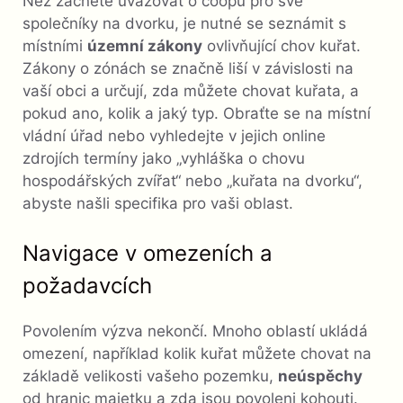
Než začnete uvažovat o coopu pro své
společníky na dvorku, je nutné se seznámit s
místními
územní zákony
ovlivňující chov kuřat.
Zákony o zónách se značně liší v závislosti na
vaší obci a určují, zda můžete chovat kuřata, a
pokud ano, kolik a jaký typ. Obraťte se na místní
vládní úřad nebo vyhledejte v jejich online
zdrojích termíny jako „vyhláška o chovu
hospodářských zvířat“ nebo „kuřata na dvorku“,
abyste našli specifika pro vaši oblast.
Navigace v omezeních a
požadavcích
Povolením výzva nekončí. Mnoho oblastí ukládá
omezení, například kolik kuřat můžete chovat na
základě velikosti vašeho pozemku,
neúspěchy
od hranic majetku a zda jsou povoleni kohouti.