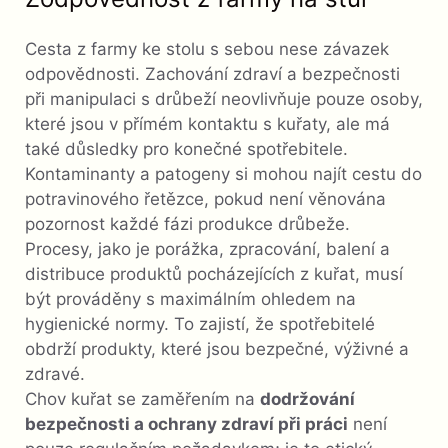
Cesta z farmy ke stolu s sebou nese závazek
odpovědnosti. Zachování zdraví a bezpečnosti
při manipulaci s drůbeží neovlivňuje pouze osoby,
které jsou v přímém kontaktu s kuřaty, ale má
také důsledky pro konečné spotřebitele.
Kontaminanty a patogeny si mohou najít cestu do
potravinového řetězce, pokud není věnována
pozornost každé fázi produkce drůbeže.
Procesy, jako je porážka, zpracování, balení a
distribuce produktů pocházejících z kuřat, musí
být prováděny s maximálním ohledem na
hygienické normy. To zajistí, že spotřebitelé
obdrží produkty, které jsou bezpečné, výživné a
zdravé.
Chov kuřat se zaměřením na
dodržování
bezpečnosti a ochrany zdraví při práci
není