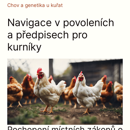
Chov a genetika u kuřat
Navigace v povoleních
a předpisech pro
kurníky
Pochopení místních zákonů o