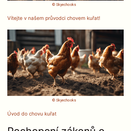
© Skyechooks
Vítejte v našem průvodci chovem kuřat!
© Skyechooks
Úvod do chovu kuřat