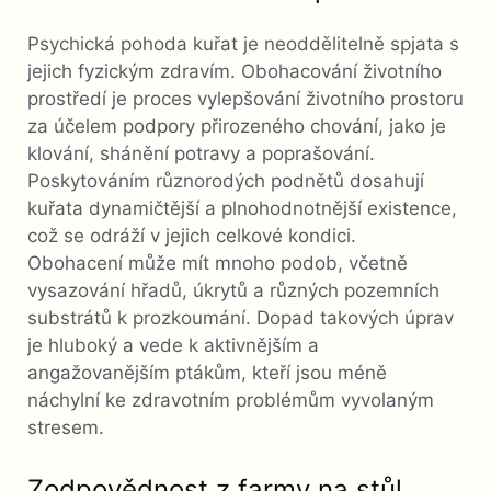
Psychická pohoda kuřat je neoddělitelně spjata s
jejich fyzickým zdravím. Obohacování životního
prostředí je proces vylepšování životního prostoru
za účelem podpory přirozeného chování, jako je
klování, shánění potravy a poprašování.
Poskytováním různorodých podnětů dosahují
kuřata dynamičtější a plnohodnotnější existence,
což se odráží v jejich celkové kondici.
Obohacení může mít mnoho podob, včetně
vysazování hřadů, úkrytů a různých pozemních
substrátů k prozkoumání. Dopad takových úprav
je hluboký a vede k aktivnějším a
angažovanějším ptákům, kteří jsou méně
náchylní ke zdravotním problémům vyvolaným
stresem.
Zodpovědnost z farmy na stůl