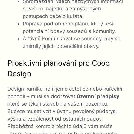
Shromáždění všech nezbytných informací
o vašem majetku a zamýšlených
postupech péče o kuřata.
Příprava podrobného plánu, který řeší
potenciální obavy sousedů a komunity.
Aktivně komunikovat se sousedy, aby se
zmírnily jejich potenciální obavy.
Proaktivní plánování pro Coop
Design
Design kurníku není jen o estetice nebo kuřecím
pohodlí – musí se dodržovat
územní předpisy
které se týkají staveb na vašem pozemku.
Budete muset vzít v úvahu povolený půdorys,
výšku a vzdálenost od ostatních budov.
Předběžná kontrola těchto údajů vám může
ušetřit čas a náklady na restrukturalizaci nebo