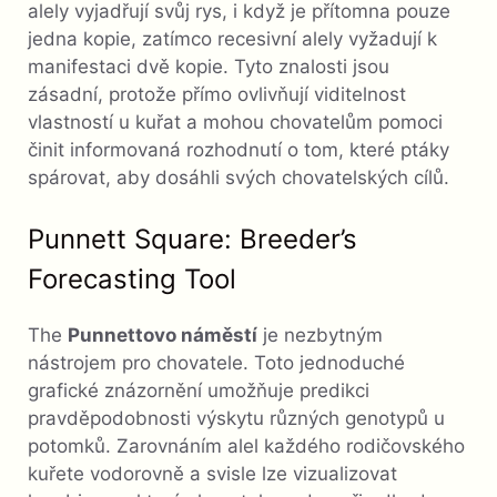
alely vyjadřují svůj rys, i když je přítomna pouze
jedna kopie, zatímco recesivní alely vyžadují k
manifestaci dvě kopie. Tyto znalosti jsou
zásadní, protože přímo ovlivňují viditelnost
vlastností u kuřat a mohou chovatelům pomoci
činit informovaná rozhodnutí o tom, které ptáky
spárovat, aby dosáhli svých chovatelských cílů.
Punnett Square: Breeder’s
Forecasting Tool
The
Punnettovo náměstí
je nezbytným
nástrojem pro chovatele. Toto jednoduché
grafické znázornění umožňuje predikci
pravděpodobnosti výskytu různých genotypů u
potomků. Zarovnáním alel každého rodičovského
kuřete vodorovně a svisle lze vizualizovat