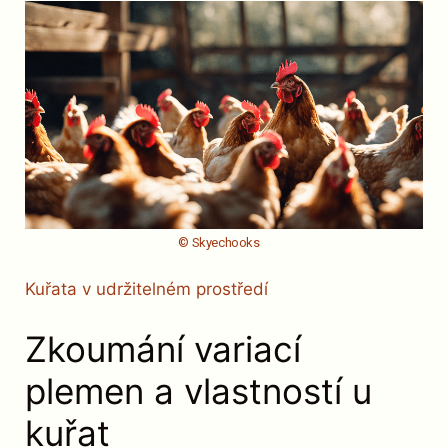
© Skyechooks
Kuřata v udržitelném prostředí
Zkoumání variací
plemen a vlastností u
kuřat