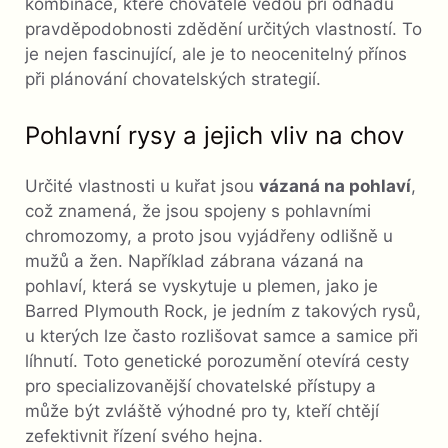
kombinace, které chovatele vedou při odhadu
pravděpodobnosti zdědění určitých vlastností. To
je nejen fascinující, ale je to neocenitelný přínos
při plánování chovatelských strategií.
Pohlavní rysy a jejich vliv na chov
Určité vlastnosti u kuřat jsou
vázaná na pohlaví
,
což znamená, že jsou spojeny s pohlavními
chromozomy, a proto jsou vyjádřeny odlišně u
mužů a žen. Například zábrana vázaná na
pohlaví, která se vyskytuje u plemen, jako je
Barred Plymouth Rock, je jedním z takových rysů,
u kterých lze často rozlišovat samce a samice při
líhnutí. Toto genetické porozumění otevírá cesty
pro specializovanější chovatelské přístupy a
může být zvláště výhodné pro ty, kteří chtějí
zefektivnit řízení svého hejna.