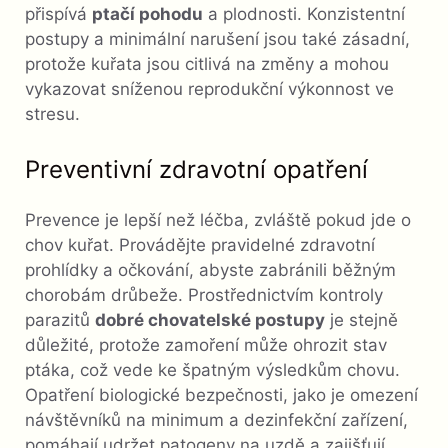
přispívá
ptačí pohodu
a plodnosti. Konzistentní
postupy a minimální narušení jsou také zásadní,
protože kuřata jsou citlivá na změny a mohou
vykazovat sníženou reprodukční výkonnost ve
stresu.
Preventivní zdravotní opatření
Prevence je lepší než léčba, zvláště pokud jde o
chov kuřat. Provádějte pravidelné zdravotní
prohlídky a očkování, abyste zabránili běžným
chorobám drůbeže. Prostřednictvím kontroly
parazitů
dobré chovatelské postupy
je stejně
důležité, protože zamoření může ohrozit stav
ptáka, což vede ke špatným výsledkům chovu.
Opatření biologické bezpečnosti, jako je omezení
návštěvníků na minimum a dezinfekční zařízení,
pomáhají udržet patogeny na uzdě a zajišťují