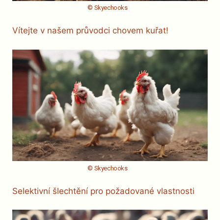
© Skyechooks
Vítejte v našem průvodci chovem kuřat!
© Skyechooks
Selektivní šlechtění pro požadované vlastnosti