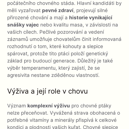
počátečního chovného stáda. Hlavní kandidáti by
měli vyzařovat
pevné zdraví
, projevují silné
přirozené chování a mají a
historie vynikající
snášky vajec
nebo kvalitu masa, v závislosti na
vašich cílech. Pečlivé pozorování a vedení
záznamů umožňuje chovatelům činit informovaná
rozhodnutí o tom, které kohouty a slepice
spárovat, protože tito ptáci položí genetický
základ pro budoucí generace. Důležitý je také
výběr temperamentu, který zajistí, že se
agresivita nestane zděděnou vlastností.
Výživa a její role v chovu
Význam
komplexní výživu
pro chovné ptáky
nelze přeceňovat. Vyvážená strava obohacená o
potřebné vitamíny a minerály přispívá k celkové
kondici a plodnosti vašich kuřat. Chovné slepice