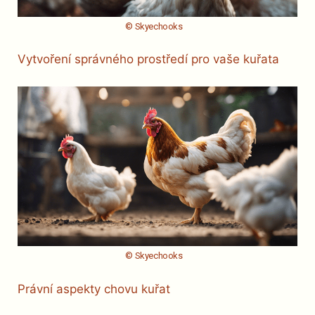
© Skyechooks
Vytvoření správného prostředí pro vaše kuřata
© Skyechooks
Právní aspekty chovu kuřat