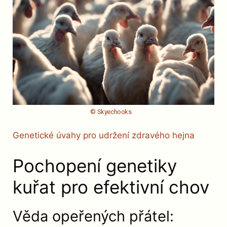
© Skyechooks
Genetické úvahy pro udržení zdravého hejna
Pochopení genetiky
kuřat pro efektivní chov
Věda opeřených přátel: