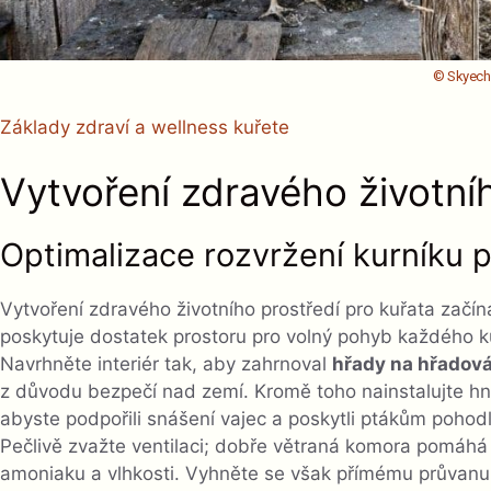
© Skyec
Základy zdraví a wellness kuřete
Vytvoření zdravého životníh
Optimalizace rozvržení kurníku p
Vytvoření zdravého životního prostředí pro kuřata začí
poskytuje dostatek prostoru pro volný pohyb každého kuř
Navrhněte interiér tak, aby zahrnoval
hřady na hřadová
z důvodu bezpečí nad zemí. Kromě toho nainstalujte h
abyste podpořili snášení vajec a poskytli ptákům pohodl
Pečlivě zvažte ventilaci; dobře větraná komora pomáh
amoniaku a vlhkosti. Vyhněte se však přímému průvanu 