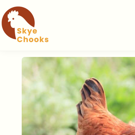
Přeskočit
na
obsah