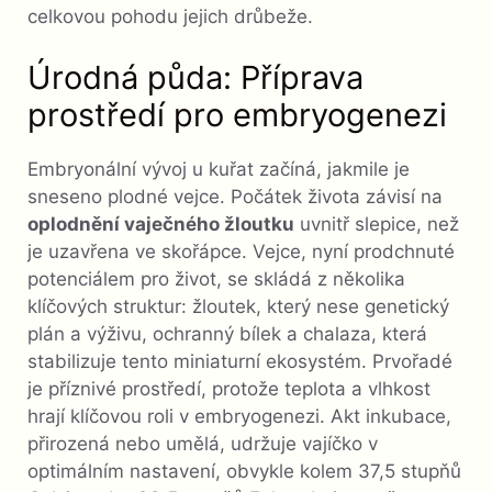
celkovou pohodu jejich drůbeže.
Úrodná půda: Příprava
prostředí pro embryogenezi
Embryonální vývoj u kuřat začíná, jakmile je
sneseno plodné vejce. Počátek života závisí na
oplodnění vaječného žloutku
uvnitř slepice, než
je uzavřena ve skořápce. Vejce, nyní prodchnuté
potenciálem pro život, se skládá z několika
klíčových struktur: žloutek, který nese genetický
plán a výživu, ochranný bílek a chalaza, která
stabilizuje tento miniaturní ekosystém. Prvořadé
je příznivé prostředí, protože teplota a vlhkost
hrají klíčovou roli v embryogenezi. Akt inkubace,
přirozená nebo umělá, udržuje vajíčko v
optimálním nastavení, obvykle kolem 37,5 stupňů