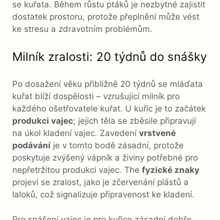
se kuřata. Během růstu ptáků je nezbytné zajistit
dostatek prostoru, protože přeplnění může vést
ke stresu a zdravotním problémům.
Milník zralosti: 20 týdnů do snášky
Po dosažení věku přibližně 20 týdnů se mláďata
kuřat blíží dospělosti – vzrušující milník pro
každého ošetřovatele kuřat. U kuřic je to začátek
produkci vajec
; jejich těla se zběsile připravují
na úkol kladení vajec. Zavedení
vrstvené
podávání
je v tomto bodě zásadní, protože
poskytuje zvýšený vápník a živiny potřebné pro
nepřetržitou produkci vajec. The
fyzické znaky
projeví se zralost, jako je zčervenání plástů a
laloků, což signalizuje připravenost ke kladení.
Pro snášení vajec je pro kuřice zásadní dobře