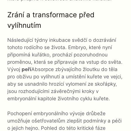
Zrání a transformace před
vylíhnutím
Následující týdny inkubace svědčí o dozrávání
tohoto rodícího se života. Embryo, které nyní
připomíná kuřátko, prochází pozoruhodnou
proměnou, která se připravuje na vstup do světa.
Vývoj
peří
Absorpce zbývajícího žloutku do těla
pro obživu po vylíhnutí a umístění kuřete ve vejci,
aby se usnadnilo hrozící vylomení ze skořápky,
jsou rozhodujícími závěrečnými kroky v
embryonální kapitole životního cyklu kuřete.
Pochopení embryonálního vývoje drůbeže
umožňuje ošetřovatelům zlepšit podmínky a péči
o jejich hejno. Pohled do této kritické fáze