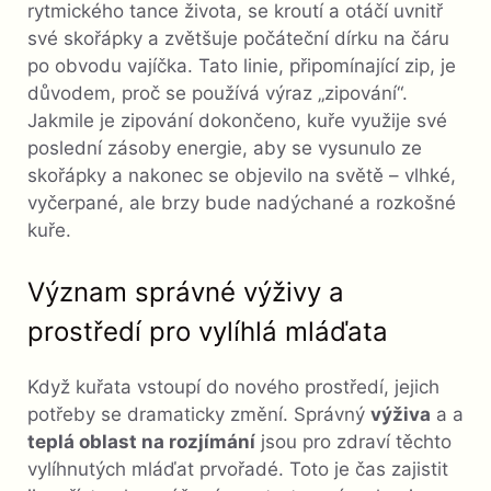
rytmického tance života, se kroutí a otáčí uvnitř
své skořápky a zvětšuje počáteční dírku na čáru
po obvodu vajíčka. Tato linie, připomínající zip, je
důvodem, proč se používá výraz „zipování“.
Jakmile je zipování dokončeno, kuře využije své
poslední zásoby energie, aby se vysunulo ze
skořápky a nakonec se objevilo na světě – vlhké,
vyčerpané, ale brzy bude nadýchané a rozkošné
kuře.
Význam správné výživy a
prostředí pro vylíhlá mláďata
Když kuřata vstoupí do nového prostředí, jejich
potřeby se dramaticky změní. Správný
výživa
a a
teplá oblast na rozjímání
jsou pro zdraví těchto
vylíhnutých mláďat prvořadé. Toto je čas zajistit