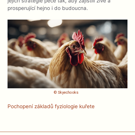
jejich strategie péče tak, aby zajistili živé a
prosperující hejno i do budoucna.
© Skyechooks
Pochopení základů fyziologie kuřete