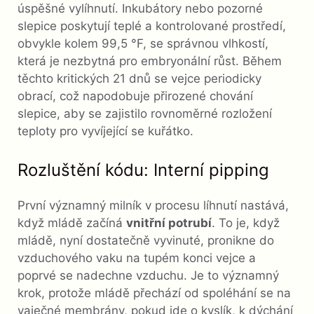
úspěšné vylíhnutí. Inkubátory nebo pozorné
slepice poskytují teplé a kontrolované prostředí,
obvykle kolem 99,5 °F, se správnou vlhkostí,
která je nezbytná pro embryonální růst. Během
těchto kritických 21 dnů se vejce periodicky
obrací, což napodobuje přirozené chování
slepice, aby se zajistilo rovnoměrné rozložení
teploty pro vyvíjející se kuřátko.
Rozluštění kódu: Interní pipping
První významný milník v procesu líhnutí nastává,
když mládě začíná
vnitřní potrubí
. To je, když
mládě, nyní dostatečně vyvinuté, pronikne do
vzduchového vaku na tupém konci vejce a
poprvé se nadechne vzduchu. Je to významný
krok, protože mládě přechází od spoléhání se na
vaječné membrány, pokud jde o kyslík, k dýchání