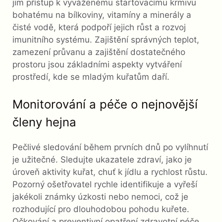
jim přístup k vyváženému startovacímu krmivu
bohatému na bílkoviny, vitamíny a minerály a
čisté vodě, která podpoří jejich růst a rozvoj
imunitního systému. Zajištění správných teplot,
zamezení průvanu a zajištění dostatečného
prostoru jsou základními aspekty vytváření
prostředí, kde se mladým kuřatům daří.
Monitorování a péče o nejnovější
členy hejna
Pečlivé sledování během prvních dnů po vylíhnutí
je užitečné. Sledujte ukazatele zdraví, jako je
úroveň aktivity kuřat, chuť k jídlu a rychlost růstu.
Pozorný ošetřovatel rychle identifikuje a vyřeší
jakékoli známky úzkosti nebo nemoci, což je
rozhodující pro dlouhodobou pohodu kuřete.
Očkování a preventivní opatření zdravotní péče