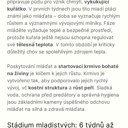
připravuje půdu pro vznik chmýří,
vykukující
kuřátko
. V prvních týdnech jsou tito mladí ptáci
známí jako mláďata – doba se vyznačuje rychlým
růstem a významnými vývojovými milníky. Fáze
mláděte vyžaduje teplé a bezpečné prostředí,
protože kuřata ještě nejsou schopna regulovat
své
tělesná teplota
. V tomto období je kriticky
důležitý chov se spolehlivým zdrojem tepla.
Poskytování mláďat a
startovací krmivo bohaté
na živiny
je klíčem k jejich růstu. Krmivo je
vytvořeno tak, aby podporovalo jejich rychlý
vývoj, vč
kostní struktura
a
růst peří
. Sladká
voda, ochrana před predátory a správná hygiena
jsou základními kameny úspěšného odchovu
mláďat na silná a zdravá mláďata.
Stádium mladistvých: 6 týdnů až