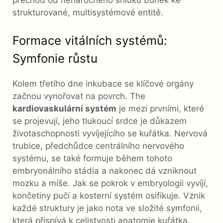
přechod od nenáročného shluku buněk ke
strukturované, multisystémové entitě.
Formace vitálních systémů:
Symfonie růstu
Kolem třetího dne inkubace se klíčové orgány
začnou vynořovat na povrch. The
kardiovaskulární systém
je mezi prvními, které
se projevují, jeho tlukoucí srdce je důkazem
životaschopnosti vyvíjejícího se kuřátka. Nervová
trubice, předchůdce centrálního nervového
systému, se také formuje během tohoto
embryonálního stádia a nakonec dá vzniknout
mozku a míše. Jak se pokrok v embryologii vyvíjí,
končetiny pučí a kosterní systém osifikuje. Vznik
každé struktury je jako nota ve složité symfonii,
která přispívá k celistvosti anatomie kuřátka.