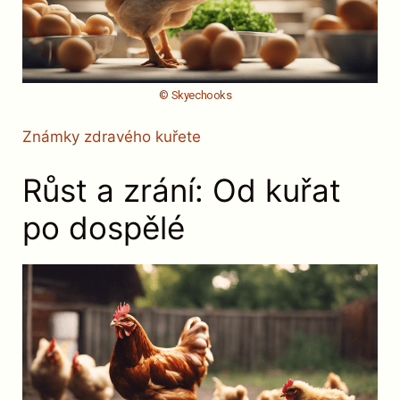
© Skyechooks
Známky zdravého kuřete
Růst a zrání: Od kuřat
po dospělé