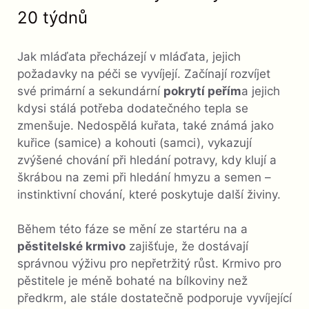
20 týdnů
Jak mláďata přecházejí v mláďata, jejich
požadavky na péči se vyvíjejí. Začínají rozvíjet
své primární a sekundární
pokrytí peřím
a jejich
kdysi stálá potřeba dodatečného tepla se
zmenšuje. Nedospělá kuřata, také známá jako
kuřice (samice) a kohouti (samci), vykazují
zvýšené chování při hledání potravy, kdy klují a
škrábou na zemi při hledání hmyzu a semen –
instinktivní chování, které poskytuje další živiny.
Během této fáze se mění ze startéru na a
pěstitelské krmivo
zajišťuje, že dostávají
správnou výživu pro nepřetržitý růst. Krmivo pro
pěstitele je méně bohaté na bílkoviny než
předkrm, ale stále dostatečně podporuje vyvíjející