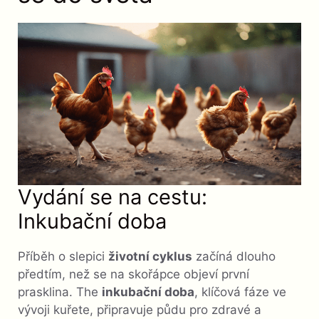
Vydání se na cestu:
Inkubační doba
Příběh o slepici
životní cyklus
začíná dlouho
předtím, než se na skořápce objeví první
prasklina. The
inkubační doba
, klíčová fáze ve
vývoji kuřete, připravuje půdu pro zdravé a