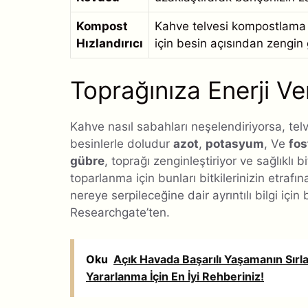
Kompost
Kahve telvesi kompostlama sü
Hızlandırıcı
için besin açısından zengin
Toprağınıza Enerji Ve
Kahve nasıl sabahları neşelendiriyorsa, telv
besinlerle doludur
azot
,
potasyum
, Ve
fos
gübre
, toprağı zenginleştiriyor ve sağlıklı 
toparlanma için bunları bitkilerinizin etraf
nereye serpileceğine dair ayrıntılı bilgi için
Researchgate’ten.
Oku
Açık Havada Başarılı Yaşamanın Sırl
Yararlanma İçin En İyi Rehberiniz!