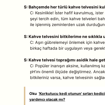
S: Bahçemde her türlü kahve telvesini ku
C: Kesinlikle! İster hafif kavrulmuş, ist
şeyi tercih edin, tüm kahve telveleri ba
ile işlenmiş zeminlerden uzak durduğu
S: Kahve telvesini bitkilerime ne sıklıkl
C: Aşırı gübrelemeyi önlemek için kahve t
birkaç haftada bir uygulayın veya gerekt
S: Kahve telvesi toprağımı asidik hale get
C: Popüler inanışın aksine, kullanılmış ka
pH’ını önemli ölçüde değiştirmez. Ancak
bitkileriniz varsa, kahve telvesinin sağla
Oku
'Korkutucu kedi otunun' sırları ked
yardımcı olacak mı?