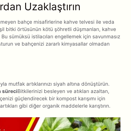
ardan Uzaklaştırın
meyen bahçe misafirlerine kahve telvesi ile veda
il bitki örtüsünün kötü şöhretli düşmanları, kahve
 Bu sümüksü istilacıları engellemek için savunmasız
uşturun ve bahçenizi zararlı kimyasallar olmadan
la mutfak artıklarınızı siyah altına dönüştürün.
 süreci
Bitkilerinizi besleyen ve atıkları azaltan,
enizi güçlendirecek bir kompost karışımı için
rtıkları gibi diğer organik maddelerle karıştırın.