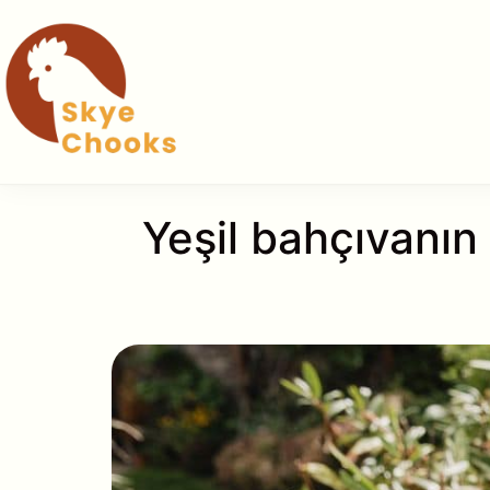
İçeriğe
atla
Yeşil bahçıvanın 