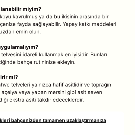
llanabilir miyim?
er koyu kavrulmuş ya da bu ikisinin arasında bir
hçenize fayda sağlayabilir. Yapay katkı maddeleri
nuzdan emin olun.
a uygulamalıyım?
elvesini idareli kullanmak en iyisidir. Bunları
iğinde bahçe rutininize ekleyin.
irir mi?
hve telveleri yalnızca hafif asitlidir ve toprağın
 açelya veya yaban mersini gibi asit seven
dığı ekstra asiti takdir edeceklerdir.
icikleri bahçenizden tamamen uzaklaştırmanıza