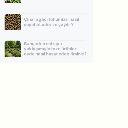
Çınar ağacı tohumları nasıl
seyahat eder ve yayılır?
Bahçeden sofraya
yaklaşımıyla taze ürünleri
evde nasıl hasat edebilirsiniz?