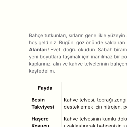
Bahçe tutkunları, sırların genellikle yüzeyi
hoş geldiniz. Bugün, göz önünde saklanan bö
Alanları
! Evet, doğru okudun. Sabah biramı
yeni boyutlara taşımak için inanılmaz bir po
kaplarınızı alın ve kahve telvelerinin bahçe
keşfedelim.
Fayda
Besin
Kahve telvesi, toprağı zengi
Takviyesi
desteklemek için nitrojen, p
Haşere
Kahve telvesinin kumlu doku
Kovucu
uzaklaştırarak bahçenizin z