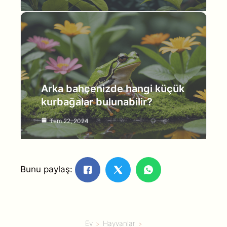
Arka bahçenizde hangi küçük
kurbağalar bulunabilir?
Tem 22, 2024
Bunu paylaş:
Ev
Hayvanlar