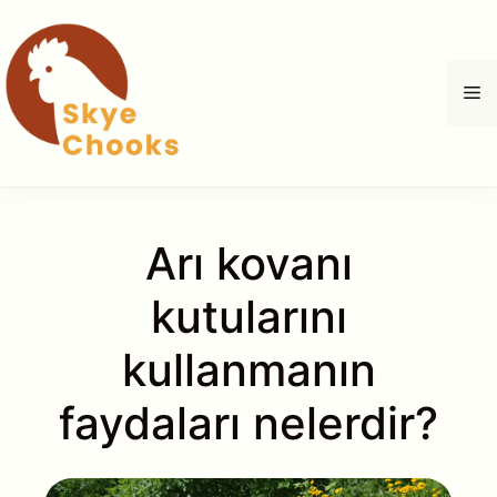
İçeriğe
atla
M
Arı kovanı
kutularını
kullanmanın
faydaları nelerdir?