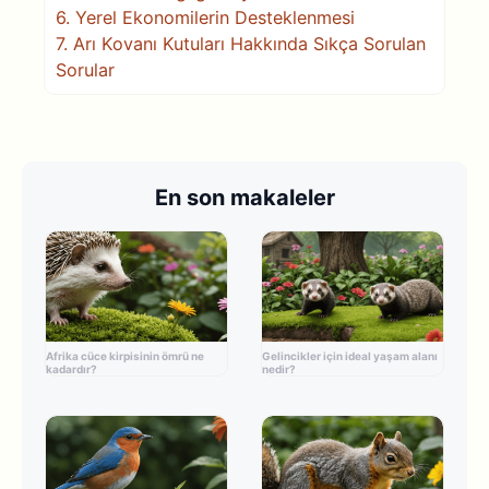
6.
Yerel Ekonomilerin Desteklenmesi
7.
Arı Kovanı Kutuları Hakkında Sıkça Sorulan
Sorular
En son makaleler
Afrika cüce kirpisinin ömrü ne
Gelincikler için ideal yaşam alanı
kadardır?
nedir?