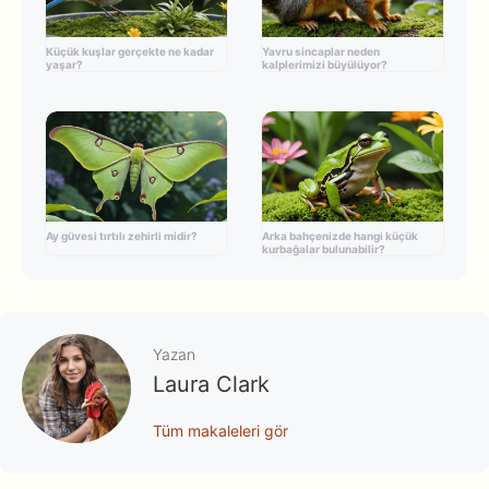
Küçük kuşlar gerçekte ne kadar
Yavru sincaplar neden
yaşar?
kalplerimizi büyülüyor?
Ay güvesi tırtılı zehirli midir?
Arka bahçenizde hangi küçük
kurbağalar bulunabilir?
Yazan
Laura Clark
Tüm makaleleri gör