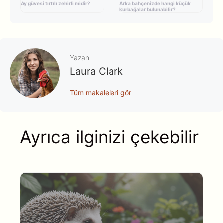
Ay güvesi tırtılı zehirli midir?
Arka bahçenizde hangi küçük
kurbağalar bulunabilir?
Yazan
Laura Clark
Tüm makaleleri gör
Ayrıca ilginizi çekebilir