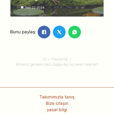
Tem 22, 2024
Bunu paylaş:
Ev
Hayvanlar
Bilmeniz gereken bazı olağandışı böcekler nelerdir?
Takımımızla tanış
Bize Ulaşın
yasal bilgi