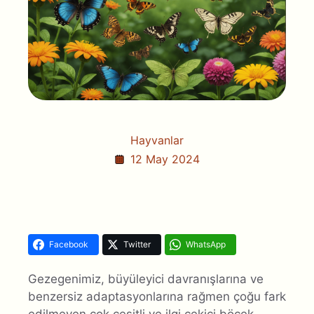
Hayvanlar
12 May 2024
Facebook
Twitter
WhatsApp
Gezegenimiz, büyüleyici davranışlarına ve
benzersiz adaptasyonlarına rağmen çoğu fark
edilmeyen çok çeşitli ve ilgi çekici böcek