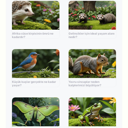
Afrika cüce kirpisinin ömrü ne
Gelincikler için ideal yaşam alanı
kadardır?
nedir?
Küçük kuşlar gerçekte ne kadar
Yavru sincaplar neden
yaşar?
kalplerimizi büyülüyor?