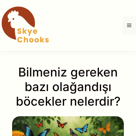
İçeriğe
atla
M
Bilmeniz gereken
bazı olağandışı
böcekler nelerdir?