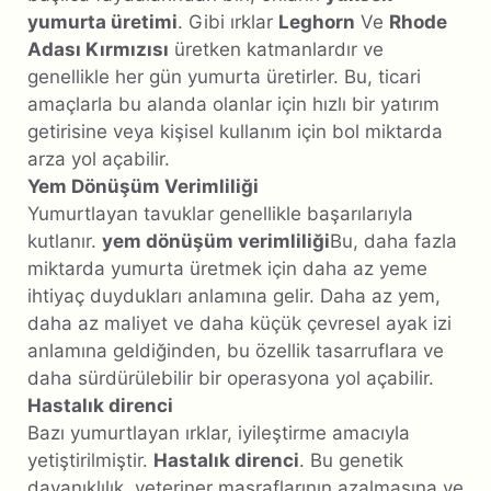
yumurta üretimi
. Gibi ırklar
Leghorn
Ve
Rhode
Adası Kırmızısı
üretken katmanlardır ve
genellikle her gün yumurta üretirler. Bu, ticari
amaçlarla bu alanda olanlar için hızlı bir yatırım
getirisine veya kişisel kullanım için bol miktarda
arza yol açabilir.
Yem Dönüşüm Verimliliği
Yumurtlayan tavuklar genellikle başarılarıyla
kutlanır.
yem dönüşüm verimliliği
Bu, daha fazla
miktarda yumurta üretmek için daha az yeme
ihtiyaç duydukları anlamına gelir. Daha az yem,
daha az maliyet ve daha küçük çevresel ayak izi
anlamına geldiğinden, bu özellik tasarruflara ve
daha sürdürülebilir bir operasyona yol açabilir.
Hastalık direnci
Bazı yumurtlayan ırklar, iyileştirme amacıyla
yetiştirilmiştir.
Hastalık direnci
. Bu genetik
dayanıklılık, veteriner masraflarının azalmasına ve