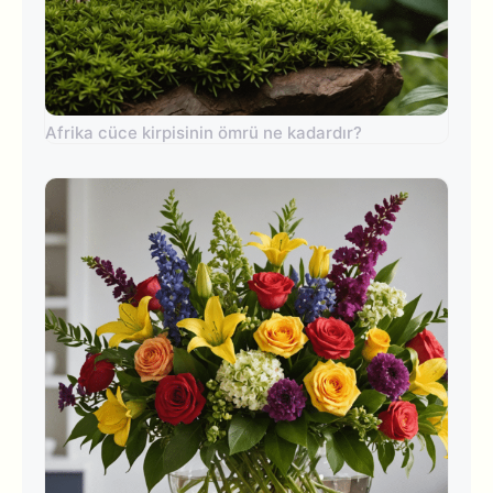
Afrika cüce kirpisinin ömrü ne kadardır?