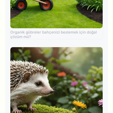
Organik gübreler bahçenizi beslemek için doğal
çözüm mü?