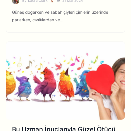
By
Laura Clark
21 Mar 2024
Güneş doğarken ve sabah çiyleri çimlerin üzerinde
parlarken, cıvıltılardan ve…
Bu Uzman İpuçlarıyla Güzel Ötücü