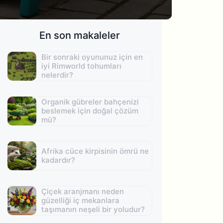
En son makaleler
Bir sonraki oyununuz için en
iyi Rimworld tohumları
nelerdir?
Organik gübreler bahçenizi
beslemek için doğal çözüm
mü?
Afrika cüce kirpisinin ömrü ne
kadardır?
Çiçek aranjmanı neden
güzelliği iç mekanlara
taşımanın neşeli bir yoludur?