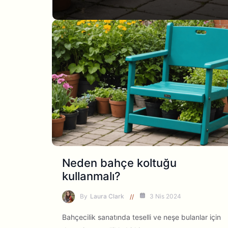
Neden bahçe koltuğu
kullanmalı?
By
Laura Clark
3 Nis 2024
Bahçecilik sanatında teselli ve neşe bulanlar için