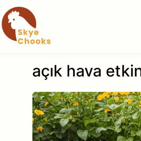
İçeriğe
atla
açık hava etkin