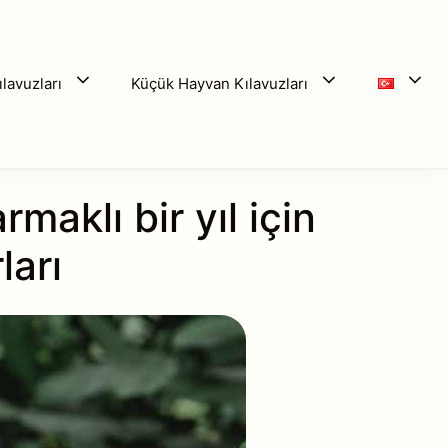
lavuzları
Küçük Hayvan Kılavuzları
maklı bir yıl için
ları