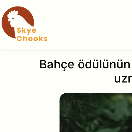
İçeriğe
atla
Bahçe ödülünün ki
uzm