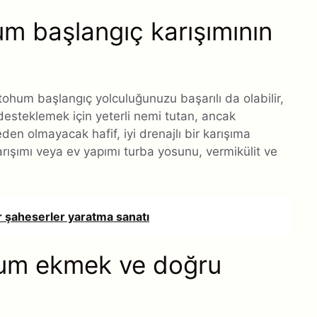
m başlangıç ​​karışımının
ohum başlangıç ​​yolculuğunuzu başarılı da olabilir,
desteklemek için yeterli nemi tutan, ancak
n olmayacak hafif, iyi drenajlı bir karışıma
​karışımı veya ev yapımı turba yosunu, vermikülit ve
r şaheserler yaratma sanatı
hum ekmek ve doğru