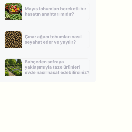
Mayıs tohumları bereketli bir
hasatın anahtarı mıdır?
Çınar ağacı tohumları nasıl
seyahat eder ve yayılır?
Bahçeden sofraya
yaklaşımıyla taze ürünleri
evde nasıl hasat edebilirsiniz?