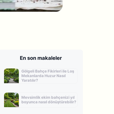
En son makaleler
Gölgeli Bahçe Fikirleri ile Loş
Mekanlarda Huzur Nasıl
Yaratılır?
Mevsimlik ekim bahçenizi yıl
boyunca nasıl dönüştürebilir?