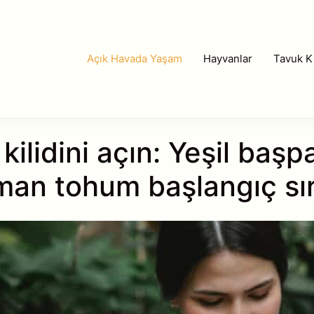
Açık Havada Yaşam
Hayvanlar
Tavuk Kı
lidini açın: Yeşil başpar
an tohum başlangıç ​​sır