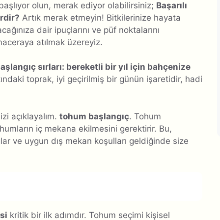
başlıyor olun, merak ediyor olabilirsiniz;
Başarılı
rdir?
Artık merak etmeyin! Bitkilerinize hayata
ağınıza dair ipuçlarını ve püf noktalarını
maceraya atılmak üzereyiz.
langıç ​​sırları: bereketli bir yıl için bahçenize
tındaki toprak, iyi geçirilmiş bir günün işaretidir, hadi
zi açıklayalım.
tohum başlangıç
. Tohum
umların iç mekana ekilmesini gerektirir. Bu,
ğlar ve uygun dış mekan koşulları geldiğinde size
si
kritik bir ilk adımdır. Tohum seçimi kişisel