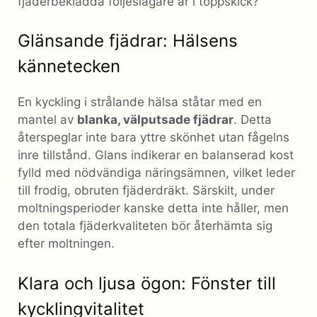
fjäderbeklädda följeslagare är i toppskick?
Glänsande fjädrar: Hälsens
kännetecken
En kyckling i strålande hälsa ståtar med en
mantel av
blanka, välputsade fjädrar
. Detta
återspeglar inte bara yttre skönhet utan fågelns
inre tillstånd. Glans indikerar en balanserad kost
fylld med nödvändiga näringsämnen, vilket leder
till frodig, obruten fjäderdräkt. Särskilt, under
moltningsperioder kanske detta inte håller, men
den totala fjäderkvaliteten bör återhämta sig
efter moltningen.
Klara och ljusa ögon: Fönster till
kycklingvitalitet