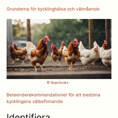
Grunderna för kycklinghälsa och välmående
© Skyechooks
Beteenderekommendationer för att bedöma
kycklingens välbefinnande
Identifiera