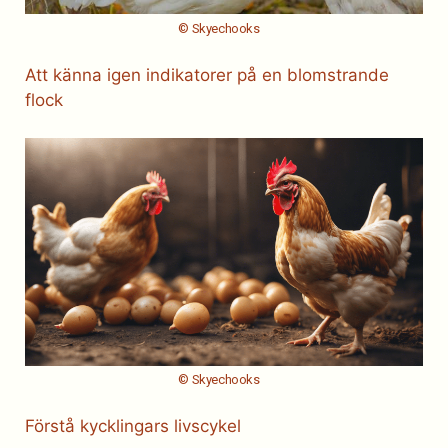
© Skyechooks
Att känna igen indikatorer på en blomstrande
flock
© Skyechooks
Förstå kycklingars livscykel