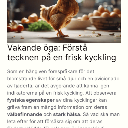
Vakande öga: Förstå
tecknen på en frisk kyckling
Som en hängiven förespråkare för det
blomstrande livet för små djur och en avicionado
av fjäderfä, är det avgörande att känna igen
indikatorerna på en frisk kyckling. Att observera
fysiska egenskaper
av dina kycklingar kan
gräva fram en mängd information om deras
välbefinnande
och
stark hälsa
. Så vad ska man
leta efter för att försäkra sig om att deras