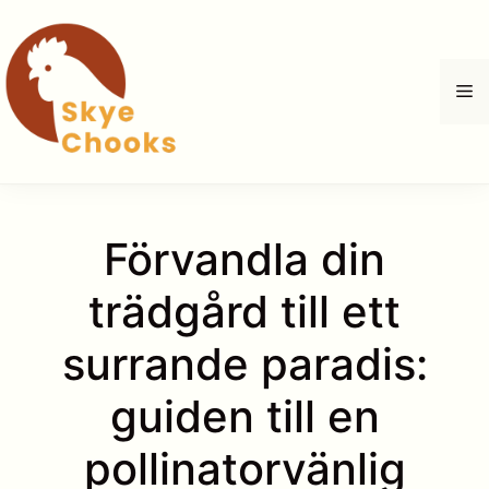
Hoppa
till
innehåll
M
Förvandla din
trädgård till ett
surrande paradis:
guiden till en
pollinatorvänlig