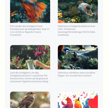
Förvandla din trädgård med
Optimera trädgårdsskötsel året
fiskdammar på bakgården: Dyk in
runt: Omfamna
i en värld av Aquatic Oasis
säsongsförändringar för livfulla
Creation!
landskap
Lyft din trädgård: Lär dig
Utforska världens mest utsökta
trädgårdsskötsel i container för
fåglar: En visuell fest väntar!
fantastiska växter på begränsat
utrymme! Upptäck konsten idag!