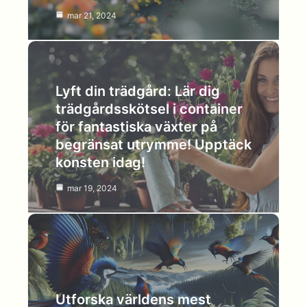
mar 21, 2024
Lyft din trädgård: Lär dig
trädgårdsskötsel i container
för fantastiska växter på
begränsat utrymme! Upptäck
konsten idag!
mar 19, 2024
Utforska världens mest