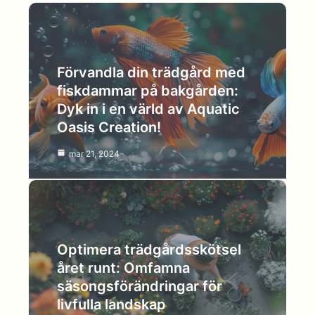
Förvandla din trädgård med
fiskdammar på bakgården:
Dyk in i en värld av Aquatic
Oasis Creation!
mar 21, 2024
Optimera trädgårdsskötsel
året runt: Omfamna
säsongsförändringar för
livfulla landskap