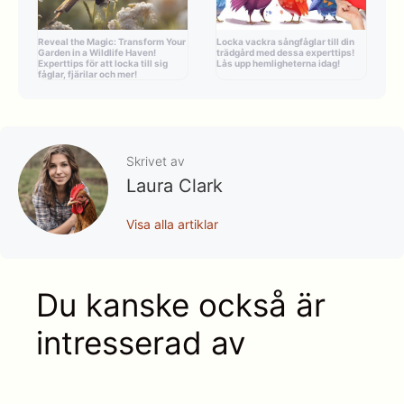
Reveal the Magic: Transform Your
Locka vackra sångfåglar till din
Garden in a Wildlife Haven!
trädgård med dessa experttips!
Experttips för att locka till sig
Lås upp hemligheterna idag!
fåglar, fjärilar och mer!
Skrivet av
Laura Clark
Visa alla artiklar
Du kanske också är
intresserad av