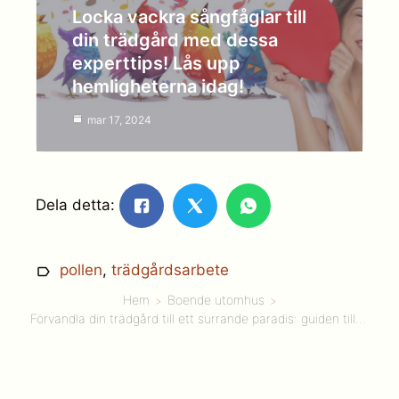
Locka vackra sångfåglar till
din trädgård med dessa
experttips! Lås upp
hemligheterna idag!
mar 17, 2024
Dela detta:
pollen
,
trädgårdsarbete
Hem
Boende utomhus
Förvandla din trädgård till ett surrande paradis: guiden till en pollinatorvänlig oas