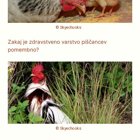
© Skyechooks
Zakaj je zdravstveno varstvo piščancev
pomembno?
© Skyechooks