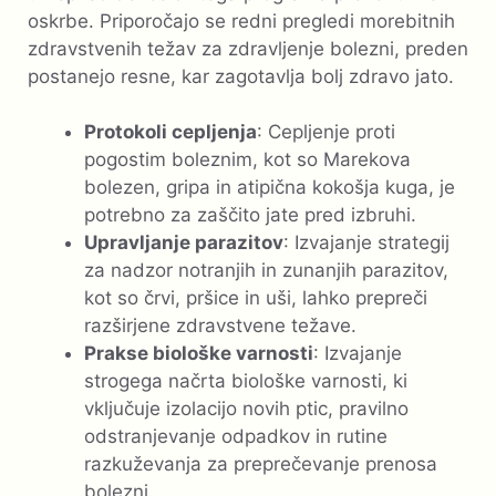
oskrbe. Priporočajo se redni pregledi morebitnih
zdravstvenih težav za zdravljenje bolezni, preden
postanejo resne, kar zagotavlja bolj zdravo jato.
Protokoli cepljenja
: Cepljenje proti
pogostim boleznim, kot so Marekova
bolezen, gripa in atipična kokošja kuga, je
potrebno za zaščito jate pred izbruhi.
Upravljanje parazitov
: Izvajanje strategij
za nadzor notranjih in zunanjih parazitov,
kot so črvi, pršice in uši, lahko prepreči
razširjene zdravstvene težave.
Prakse biološke varnosti
: Izvajanje
strogega načrta biološke varnosti, ki
vključuje izolacijo novih ptic, pravilno
odstranjevanje odpadkov in rutine
razkuževanja za preprečevanje prenosa
bolezni.