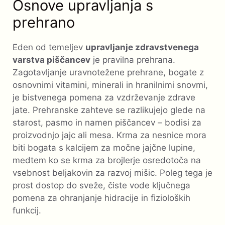
Osnove upravljanja s
prehrano
Eden od temeljev
upravljanje zdravstvenega
varstva piščancev
je pravilna prehrana.
Zagotavljanje uravnotežene prehrane, bogate z
osnovnimi vitamini, minerali in hranilnimi snovmi,
je bistvenega pomena za vzdrževanje zdrave
jate. Prehranske zahteve se razlikujejo glede na
starost, pasmo in namen piščancev – bodisi za
proizvodnjo jajc ali mesa. Krma za nesnice mora
biti bogata s kalcijem za močne jajčne lupine,
medtem ko se krma za brojlerje osredotoča na
vsebnost beljakovin za razvoj mišic. Poleg tega je
prost dostop do sveže, čiste vode ključnega
pomena za ohranjanje hidracije in fizioloških
funkcij.