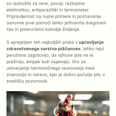
so razkužilo za rane, povoji, raztopine
elektrolitov, antiparazitiki in termometer.
Pripravljenost na nujne primere in poznavanje
osnovne prve pomoči lahko prihranita dragoceni
čas in potencialno kokošja življenja.
S sprejetjem teh najboljših praks v
upravljanje
zdravstvenega varstva piščancev
, lahko rejci
perutnine zagotovijo, da njihove jate ne le
preživijo, ampak tudi uspevajo. Gre za
ustvarjanje harmoničnega ravnovesja med
znanostjo in naravo, kjer je dobro počutje ptic v
središču pozornosti.