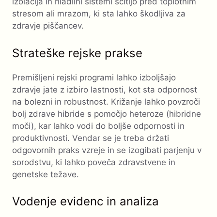
izolacija in hladilni sistemi ščitijo pred toplotnim
stresom ali mrazom, ki sta lahko škodljiva za
zdravje piščancev.
Strateške rejske prakse
Premišljeni rejski programi lahko izboljšajo
zdravje jate z izbiro lastnosti, kot sta odpornost
na bolezni in robustnost. Križanje lahko povzroči
bolj zdrave hibride s pomočjo heteroze (hibridne
moči), kar lahko vodi do boljše odpornosti in
produktivnosti. Vendar se je treba držati
odgovornih praks vzreje in se izogibati parjenju v
sorodstvu, ki lahko poveča zdravstvene in
genetske težave.
Vodenje evidenc in analiza