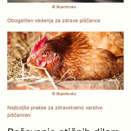
© Skyechooks
Obogatitev vedenja za zdrave piščance
© Skyechooks
Najboljše prakse za zdravstveno varstvo
piščancev