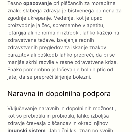
Tesno
opazovanje
pri piščancih za morebitne
znake slabega zdravja je bistvenega pomena za
zgodnje ukrepanje. Vedenje, kot je upad
proizvodnje jajčec, spremembe v apetitu,
letargija ali nenormalni iztrebki, lahko kažejo na
zdravstvene težave. Izvajanje rednih
zdravstvenih pregledov za iskanje znakov
parazitov ali poškodb lahko prepreči, da bi se
manjše skrbi razvile v resne zdravstvene krize.
Enako pomembno je ločevanje bolnih ptic od
jate, da se prepreči širjenje bolezni.
Naravna in dopolnilna podpora
Vključevanje naravnih in dopolnilnih možnosti,
kot so prebiotiki in probiotiki, lahko izboljša
zdravje črevesja piščancev in okrepi njihov
imunski sistem
. Jabolčni kis, znan po svojih