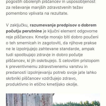
pogostih obolenjih piščancev in usposobljenost
za reševanje manjših zdravstvenih težav
pomembno vplivata na rezultate.
V zaključku,
razumevanje predpisov o dobrem
počutju perutnine
je ključni element odgovorne
reje piščancev. Kmetje morajo biti dobro poučeni
o teh smernicah in zagotoviti, da njihove prakse
ne le izpolnjujejo zahtevane standarde, ampak
tudi spodbujajo zdravje in dobro počutje
piščancev, ki jih oskrbujejo. S celovitim pristopom
k preventivnemu zdravstvenemu varstvu in
predanosti izpolnjevanju potreb svoje jate lahko
skrbniki piščancev vzdržujejo zdravo,
produktivno in etično kmetijsko okolje.