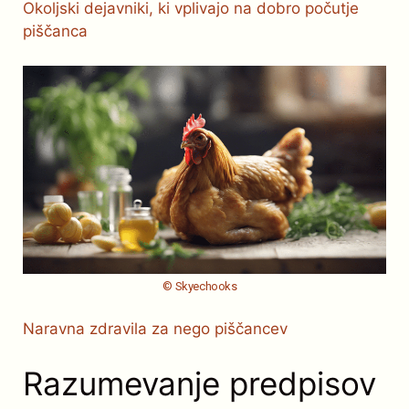
Okoljski dejavniki, ki vplivajo na dobro počutje
piščanca
© Skyechooks
Naravna zdravila za nego piščancev
Razumevanje predpisov