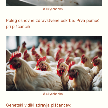
© Skyechooks
Poleg osnovne zdravstvene oskrbe: Prva pomoč
pri piščancih
© Skyechooks
Genetski vidiki zdravja piščancev: