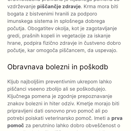
vzdrževanje
piščančje zdravje
. Krma mora biti
bogata z bistvenimi hranili za podporo
imunskega sistema in splošnega dobrega
počutja. Obogatitev okolja, kot je zagotavljanje
gredi, prašnih kopeli in vegetacije za iskanje
hrane, podpira fizično zdravje in čustveno dobro
počutje, kar omogoča piščancem, da uspevajo.
Obravnava bolezni in poškodb
Kljub najboljšim preventivnim ukrepom lahko
piščanci vseeno zbolijo ali se poškodujejo.
Ključnega pomena je zgodnje prepoznavanje
znakov bolezni in hiter odziv. Kmetje morajo biti
pripravljeni dati osnovno prvo pomoč ali po
potrebi poiskati veterinarsko pomoč. Imeti a
prva
pomoč
za perutnino lahko dobro obveščenost o