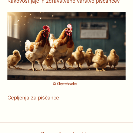
Kakovost jajc in zdravstveno varstvo piščancev
© Skyechooks
Cepljenja za piščance