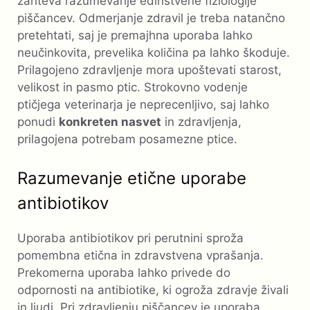
zahteva razumevanje edinstvene fiziologije
piščancev. Odmerjanje zdravil je treba natančno
pretehtati, saj je premajhna uporaba lahko
neučinkovita, prevelika količina pa lahko škoduje.
Prilagojeno zdravljenje mora upoštevati starost,
velikost in pasmo ptic. Strokovno vodenje
ptičjega veterinarja je neprecenljivo, saj lahko
ponudi
konkreten nasvet
in zdravljenja,
prilagojena potrebam posamezne ptice.
Razumevanje etične uporabe
antibiotikov
Uporaba antibiotikov pri perutnini sproža
pomembna etična in zdravstvena vprašanja.
Prekomerna uporaba lahko privede do
odpornosti na antibiotike, ki ogroža zdravje živali
in ljudi. Pri zdravljenju piščancev je uporaba