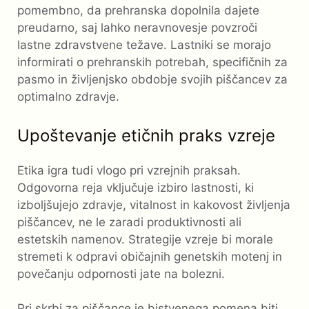
pomembno, da prehranska dopolnila dajete
preudarno, saj lahko neravnovesje povzroči
lastne zdravstvene težave. Lastniki se morajo
informirati o prehranskih potrebah, specifičnih za
pasmo in življenjsko obdobje svojih piščancev za
optimalno zdravje.
Upoštevanje etičnih praks vzreje
Etika igra tudi vlogo pri vzrejnih praksah.
Odgovorna reja vključuje izbiro lastnosti, ki
izboljšujejo zdravje, vitalnost in kakovost življenja
piščancev, ne le zaradi produktivnosti ali
estetskih namenov. Strategije vzreje bi morale
stremeti k odpravi običajnih genetskih motenj in
povečanju odpornosti jate na bolezni.
Pri skrbi za piščance je bistvenega pomena biti