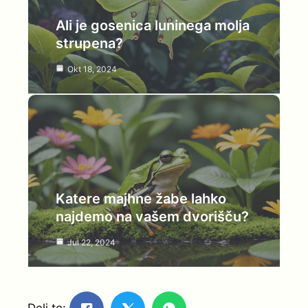
Ali je gosenica luninega molja
strupena?
Okt 18, 2024
Katere majhne žabe lahko
najdemo na vašem dvorišču?
Jul 22, 2024