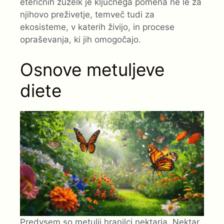
eteričnih žuželk je ključnega pomena ne le za
njihovo preživetje, temveč tudi za
ekosisteme, v katerih živijo, in procese
opraševanja, ki jih omogočajo.
Osnove metuljeve
diete
Predvsem so metulji hranilci nektarja. Nektar,