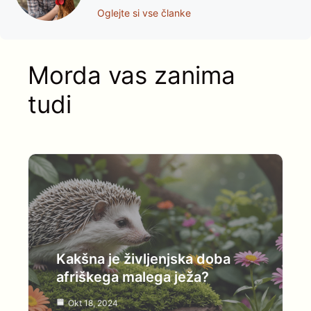
Oglejte si vse članke
Morda vas zanima
tudi
Kakšna je življenjska doba
afriškega malega ježa?
Okt 18, 2024