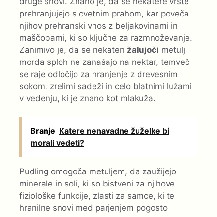
druge snovi. Znano je, da se nekatere vrste
prehranjujejo s cvetnim prahom, kar poveča
njihov prehranski vnos z beljakovinami in
maščobami, ki so ključne za razmnoževanje.
Zanimivo je, da se nekateri
žalujoči
metulji
morda sploh ne zanašajo na nektar, temveč
se raje odločijo za hranjenje z drevesnim
sokom, zrelimi sadeži in celo blatnimi lužami
v vedenju, ki je znano kot mlakuža.
Branje
Katere nenavadne žuželke bi
morali vedeti?
Pudling omogoča metuljem, da zaužijejo
minerale in soli, ki so bistveni za njihove
fiziološke funkcije, zlasti za samce, ki te
hranilne snovi med parjenjem pogosto