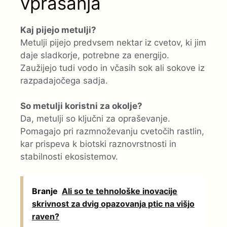
vprašanja
Kaj pijejo metulji?
Metulji pijejo predvsem nektar iz cvetov, ki jim
daje sladkorje, potrebne za energijo.
Zaužijejo tudi vodo in včasih sok ali sokove iz
razpadajočega sadja.
So metulji koristni za okolje?
Da, metulji so ključni za opraševanje.
Pomagajo pri razmnoževanju cvetočih rastlin,
kar prispeva k biotski raznovrstnosti in
stabilnosti ekosistemov.
Branje
Ali so te tehnološke inovacije
skrivnost za dvig opazovanja ptic na višjo
raven?