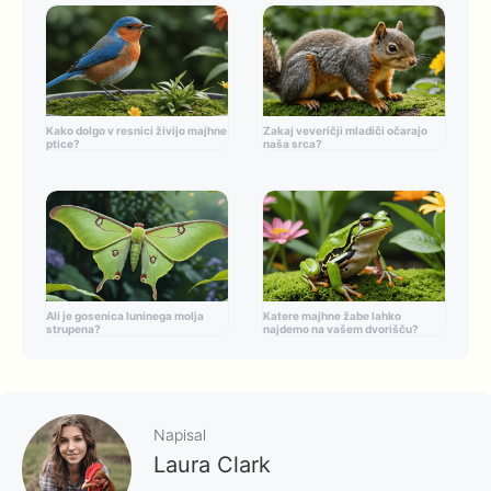
Kako dolgo v resnici živijo majhne
Zakaj veveričji mladiči očarajo
ptice?
naša srca?
Ali je gosenica luninega molja
Katere majhne žabe lahko
strupena?
najdemo na vašem dvorišču?
Napisal
Laura Clark