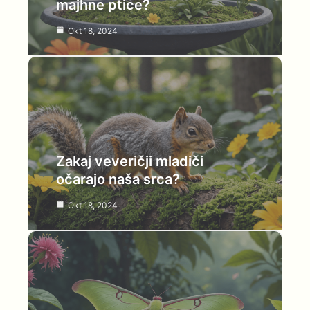
majhne ptice?
Okt 18, 2024
Zakaj veveričji mladiči
očarajo naša srca?
Okt 18, 2024