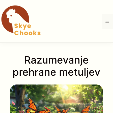
Skip
to
content
M
Razumevanje
prehrane metuljev