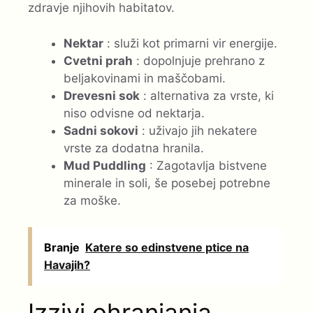
zdravje njihovih habitatov.
Nektar
: služi kot primarni vir energije.
Cvetni prah
: dopolnjuje prehrano z
beljakovinami in maščobami.
Drevesni sok
: alternativa za vrste, ki
niso odvisne od nektarja.
Sadni sokovi
: uživajo jih nekatere
vrste za dodatna hranila.
Mud Puddling
: Zagotavlja bistvene
minerale in soli, še posebej potrebne
za moške.
Branje
Katere so edinstvene ptice na
Havajih?
Izzivi ohranjanja