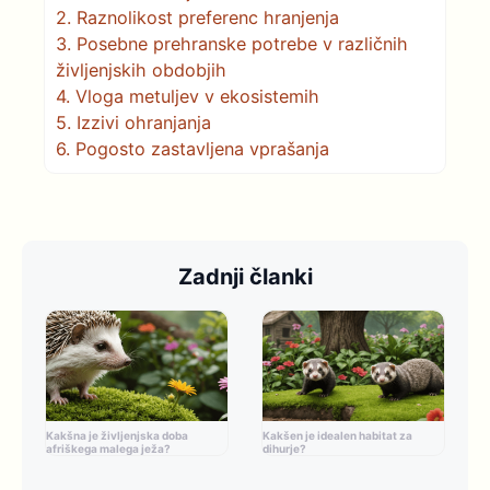
2.
Raznolikost preferenc hranjenja
3.
Posebne prehranske potrebe v različnih
življenjskih obdobjih
4.
Vloga metuljev v ekosistemih
5.
Izzivi ohranjanja
6.
Pogosto zastavljena vprašanja
Zadnji članki
Kakšna je življenjska doba
Kakšen je idealen habitat za
afriškega malega ježa?
dihurje?