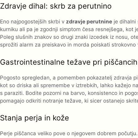
Zdravje dihal: skrb za perutnino
Eno najpogostejših skrbi v
zdravje perutnine
je dihalni 
kurniku ali pa je zgodnji simptom česa resnejšega, kot j
Poleg slušnih znakov so drugi znaki izcedek iz nosu, ote
sprožiti alarm za preiskavo in morda poiskati strokovno
Gastrointestinalne težave pri piščancih
Pogosto spregledan, a pomemben pokazatelj zdravja p
kot so driska ali spremembe v iztrebkih, lahko kažejo n
s paraziti. Bodite pozorni na barvo, konsistenco in pogo
pomagajo odkriti notranje težave, ki sicer ostanejo skrit
Stanja perja in kože
Perje piščanca veliko pove o njegovem dobrem počutju