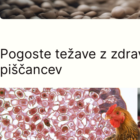
Pogoste težave z zdr
piščancev