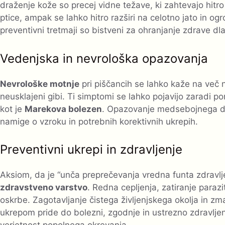
draženje kože so precej vidne težave, ki zahtevajo hi
ptice, ampak se lahko hitro razširi na celotno jato in og
preventivni tretmaji so bistveni za ohranjanje zdrave dl
Vedenjska in nevrološka opazovanja
Nevrološke motnje
pri piščancih se lahko kaže na več n
neusklajeni gibi. Ti simptomi se lahko pojavijo zaradi p
kot je
Marekova bolezen
. Opazovanje medsebojnega de
namige o vzroku in potrebnih korektivnih ukrepih.
Preventivni ukrepi in zdravljenje
Aksiom, da je “unča preprečevanja vredna funta zdravlj
zdravstveno varstvo
. Redna cepljenja, zatiranje paraz
oskrbe. Zagotavljanje čistega življenjskega okolja in 
ukrepom pride do bolezni, zgodnje in ustrezno zdravlje