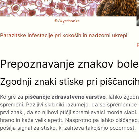
© Skyechooks
Parazitske infestacije pri kokoših in nadzorni ukrepi
Prepoznavanje znakov bolez
Zgodnji znaki stiske pri piščanci
Ko gre za
piščančje zdravstveno varstvo
, lahko zgodn
spremeni. Pazljivi skrbniki razumejo, da se spremembe
prvi znaki, da so njihovi ptičji spremljevalci morda slab
hrano in kaže velik apetit. Nasprotno pa lahko piščanec, 
pošilja signal za stisko, ki zahteva takojšnjo pozornost.