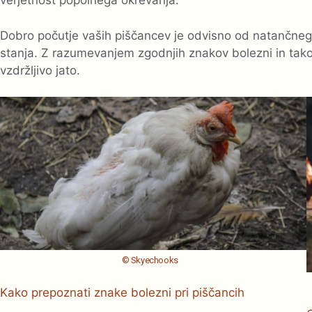
verjetnost popolnega okrevanja.
Dobro počutje vaših piščancev je odvisno od natančneg
stanja. Z razumevanjem zgodnjih znakov bolezni in tak
vzdržljivo jato.
© Skyechooks
Kako prepoznati znake bolezni pri piščancih