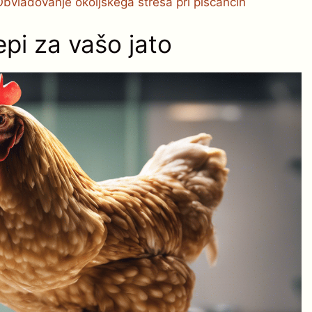
Obvladovanje okoljskega stresa pri piščancih
epi za vašo jato