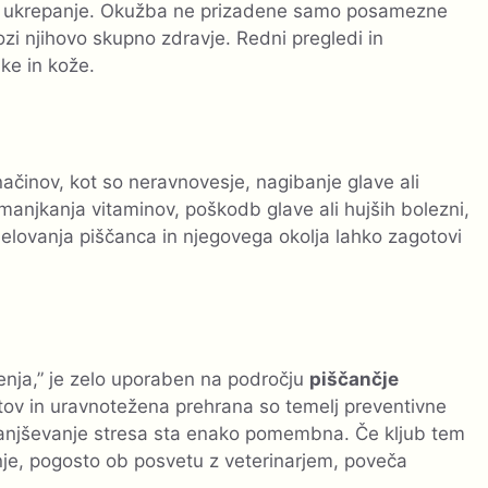
tro ukrepanje. Okužba ne prizadene samo posamezne
rozi njihovo skupno zdravje. Redni pregledi in
ake in kože.
ačinov, kot so neravnovesje, nagibanje glave ali
omanjkanja vitaminov, poškodb glave ali hujših bolezni,
lovanja piščanca in njegovega okolja lahko zagotovi
enja,” je zelo uporaben na področju
piščančje
itov in uravnotežena prehrana so temelj preventivne
zmanjševanje stresa sta enako pomembna. Če kljub tem
nje, pogosto ob posvetu z veterinarjem, poveča