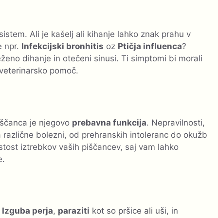
sistem. Ali je kašelj ali kihanje lahko znak prahu v
e npr.
Infekcijski bronhitis
oz
Ptičja influenca
?
ženo dihanje in otečeni sinusi. Ti simptomi bi morali
 veterinarsko pomoč.
iščanca je njegovo
prebavna funkcija
. Nepravilnosti,
a različne bolezni, od prehranskih intoleranc do okužb
stost iztrebkov vaših piščancev, saj vam lahko
e.
.
Izguba perja
,
paraziti
kot so pršice ali uši, in