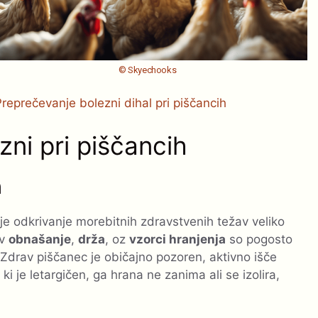
© Skyechooks
Preprečevanje bolezni dihal pri piščancih
ni pri piščancih
h
je odkrivanje morebitnih zdravstvenih težav veliko
 v
obnašanje
,
drža
, oz
vzorci hranjenja
so pogosto
i. Zdrav piščanec je običajno pozoren, aktivno išče
ki je letargičen, ga hrana ne zanima ali se izolira,