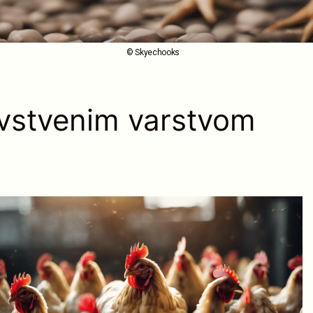
© Skyechooks
avstvenim varstvom