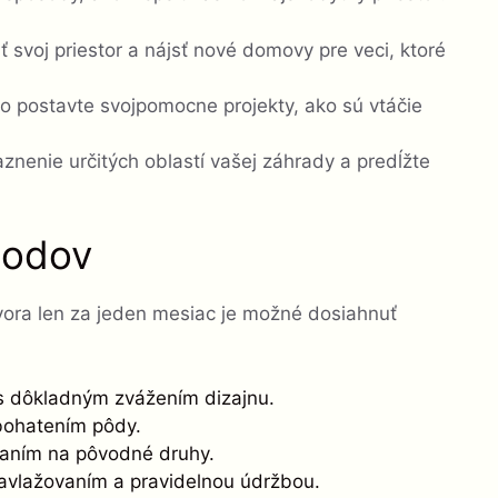
ť svoj priestor a nájsť nové domovy pre veci, ktoré
o postavte svojpomocne projekty, ako sú vtáčie
aznenie určitých oblastí vašej záhrady a predĺžte
bodov
vora len za jeden mesiac je možné dosiahnuť
k s dôkladným zvážením dizajnu.
bohatením pôdy.
raním na pôvodné druhy.
 zavlažovaním a pravidelnou údržbou.