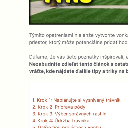
Týmito opatreniami nielenže vytvoríte vonkaj
priestor, ktorý môže potenciálne pridať ho
Dúfame, že vás tieto poznatky inšpirovali, 
Nezabudnite zdieľať tento článok s ost
vráťte, kde nájdete ďalšie tipy a triky na
1.
Krok 1: Naplánujte si vysnívaný trávnik
2.
Krok 2: Príprava pôdy
3.
Krok 3: Výber správnych rastlín
4.
Krok 4: Údržba trávnika
5.
Ďalšie tipy pre úspech vonku