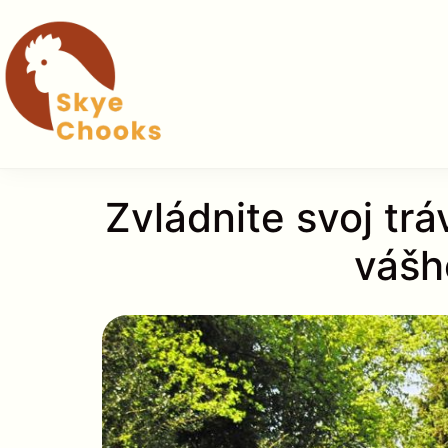
Preskočiť
na
obsah
Zvládnite svoj tr
vášh