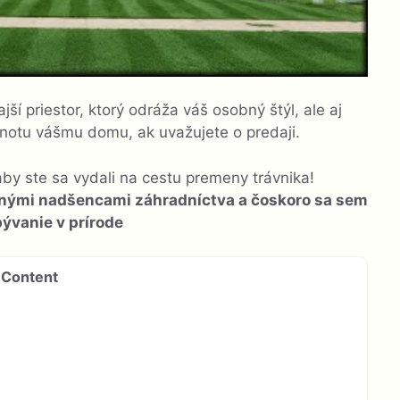
ší priestor, ktorý odráža váš osobný štýl, ale aj
dnotu vášmu domu, ak uvažujete o predaji.
aby ste sa vydali na cestu premeny trávnika!
atnými nadšencami záhradníctva a čoskoro sa sem
 bývanie v prírode
Content