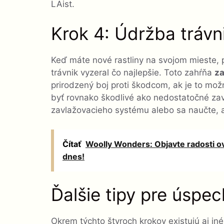
LAist.
Krok 4: Údržba trávn
Keď máte nové rastliny na svojom mieste, 
trávnik vyzeral čo najlepšie. Toto zahŕňa
za
prirodzený boj proti škodcom, ak je to m
byť rovnako škodlivé ako nedostatočné zav
zavlažovacieho systému alebo sa naučte, a
Čítať
Woolly Wonders: Objavte radosti ov
dnes!
Ďalšie tipy pre úspe
Okrem týchto štyroch krokov existujú aj iné