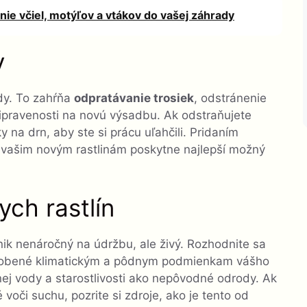
nie včiel, motýľov a vtákov do vašej záhrady
y
ady. To zahŕňa
odpratávanie trosiek
, odstránenie
ipravenosti na novú výsadbu. Ak odstraňujete
 na drn, aby ste si prácu uľahčili. Pridaním
 vašim novým rastlinám poskytne najlepší možný
ych rastlín
vnik nenáročný na údržbu, ale živý. Rozhodnite sa
ôsobené klimatickým a pôdnym podmienkam vášho
nej vody a starostlivosti ako nepôvodné odrody. Ak
 voči suchu, pozrite si zdroje, ako je tento od