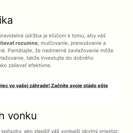
ika
pravidelná údržba je kľúčom k tomu, aby váš
lievať rozumne
, mulčovanie, prerezávanie a
ožné. Pamätajte, že nadmerné zavlažovanie môže
lažovanie, takže investujte do dobrého
ko zalievať efektívne.
iec vo vašej záhrade! Začnite svoje stádo ešte
ch vonku
 spôsoby, ako zlepšiť váš vonkajší obytný priestor: