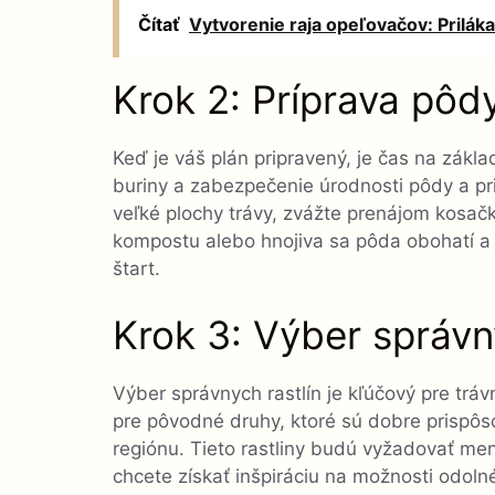
Čítať
Vytvorenie raja opeľovačov: Priláka
Krok 2: Príprava pôd
Keď je váš plán pripravený, je čas na zákl
buriny a zabezpečenie úrodnosti pôdy a pr
veľké plochy trávy, zvážte prenájom kosačky
kompostu alebo hnojiva sa pôda obohatí a
štart.
Krok 3: Výber správn
Výber správnych rastlín je kľúčový pre trá
pre pôvodné druhy, ktoré sú dobre prisp
regiónu. Tieto rastliny budú vyžadovať me
chcete získať inšpiráciu na možnosti odolné