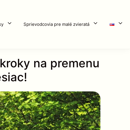
ky
Sprievodcovia pre malé zvieratá
é kroky na premenu
siac!