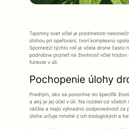
Tajomný svet včiel je predmetom nekonečn
úlohou pri opeľovaní, tvorí komplexnú spol
Spomedzi týchto rolí je včela drone často
podrobne pozrieť na životnosť včiel trúdov 
funkcie v úli.
Pochopenie úlohy dr
Predtým, ako sa ponoríme do špecifík život
a aký je jej účel v úli. Na rozdiel od včelí
väčšie a majú výhradnú zodpovednosť za p
úloha určuje mnohé z ich biologických a be