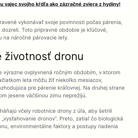
iu vajec svojho kŕdľa ako zázračné zviera z hydiny!
ipravené vykonávať svoje povinnosti počas párenia,
e dozreli. Toto prípravné obdobie je kľúčové,
 na náročné párovacie lety.
 životnosť dronu
v je výrazne ovplyvnená ročným obdobím, v ktorom
začiatkom leta môžu žiť niekoľko mesiacov,
ozhodujúca pre párenie kráľovnej. Na druhej strane
om jesene väčšinou zimu neprežijú.
áňajú včely robotnice drony z úľa, aby šetrili
„vysťahovanie dronov“. Preto, zatiaľ čo biologická
onu, environmentálne faktory a postupy riadenia