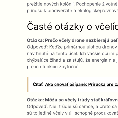
prežitie nových kolónií. Pochopenie životn
prínosu k biodiverzite a ekologickej rovnov
Časté otázky o včel
Otázka: Prečo včely drone nezbierajú pe
Odpoveď: Keďže primárnou úlohou dronov je
navrhnuté na tento účel. Ich väčšie oči im
chýbajúce žihadlá zaisťujú, že energia ni
pre ich funkciu zbytočné.
Čítať
Ako chovať ošípané: Príručka pre z
Otázka: Môžu sa včely trúdy stať kráľov
Odpoveď: Nie, trúdie sú samce, a preto sa
sú to jediné včely v úli schopné produkova