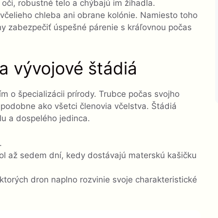
oči, robustné telo a chýbajú im žihadla.
včelieho chleba ani obrane kolónie. Namiesto toho
ohy zabezpečiť úspešné párenie s kráľovnou počas
 a vývojové štádiá
m o špecializácii prírody. Trubce počas svojho
podobne ako všetci členovia včelstva. Štádiá
klu a dospelého jedinca.
.
 pol až sedem dní, kedy dostávajú materskú kašičku
ktorých dron naplno rozvinie svoje charakteristické