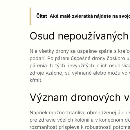
Čítať
Aké malé zvieratká nájdete na svo
Osud nepoužívaných
Nie všetky drony sa úspešne spária s kráľo
podarí. Po párení úspešné drony čoskoro 
párenia. U tých nevyužitých je ich osud vi
zdroje vzácne, sú vyhnané alebo môžu vo v
kŕmiť.
Význam dronových vč
Napriek možno zdanlivo obmedzenej úlohe 
pre zdravie včelích kolónií a v konečnom d
rozmanitosť prispieva k robustnosti potoms