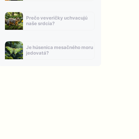
Prečo veveričky uchvacujú
naše srdcia?
Je húsenica mesačného moru
jedovatá?