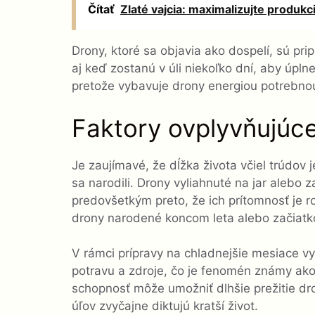
Čítať
Zlaté vajcia: maximalizujte produkc
Drony, ktoré sa objavia ako dospelí, sú pr
aj keď zostanú v úli niekoľko dní, aby úpln
pretože vybavuje drony energiou potrebnou
Faktory ovplyvňujúce
Je zaujímavé, že dĺžka života včiel trúdo
sa narodili. Drony vyliahnuté na jar alebo 
predovšetkým preto, že ich prítomnosť je r
drony narodené koncom leta alebo začiatk
V rámci prípravy na chladnejšie mesiace vyh
potravu a zdroje, čo je fenomén známy ako 
schopnosť môže umožniť dlhšie prežitie dr
úľov zvyčajne diktujú kratší život.