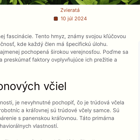
Zvieratá
10 júl 2024
ej fascinácie. Tento hmyz, známy svojou kľúčovou
očnosť, kde každý člen má špecifickú úlohu.
 najmenej pochopená širokou verejnosťou. Poďme sa
a preskúmať faktory ovplyvňujúce ich prežitie a
onových včiel
nosti, je nevyhnutné pochopiť, čo je trúdová včela
ch robotníc a kráľovnej sú trúdové včely samce. Sú
árenie s panenskou kráľovnou. Táto primárna
haviorálnych vlastností.