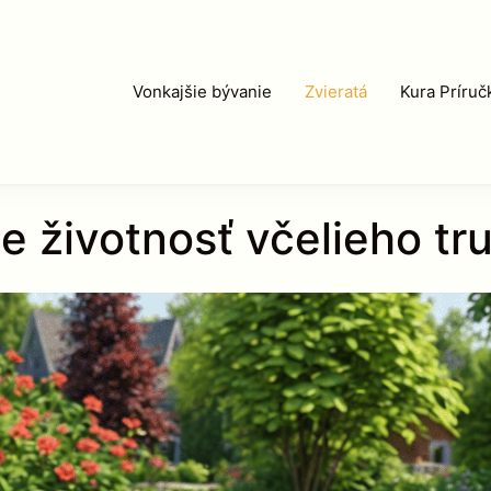
Vonkajšie bývanie
Zvieratá
Kura Príruč
je životnosť včelieho tr