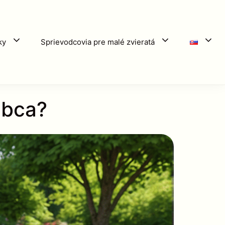
ky
Sprievodcovia pre malé zvieratá
ubca?