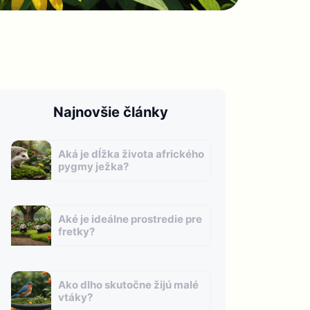
Najnovšie články
Aká je dĺžka života afrického
pygmy ježka?
Aké je ideálne prostredie pre
fretky?
Ako dlho skutočne žijú malé
vtáky?