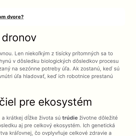
jom dvore?
 dronov
vnou. Len niekoľkým z tisícky prítomných sa to
uhynú v dôsledku biologických dôsledkov procesu
azaný na sezónne potreby úľa. Ak zostanú, keď sú
nútri úľa hladovať, keď ich robotnice prestanú
iel pre ekosystém
a krátkej dĺžke života sú
trúdie
životne dôležité
ôsledku aj pre celkový ekosystém. Ich genetická
tva kráľovnej, čo ovplyvňuje celkové zdravie a