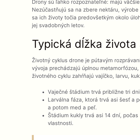
Drony sú ľahko rozpoznateľné: majú väčšie 
Nezúčastňujú sa na zbere nektáru, výrobe 
sa ich životy točia predovšetkým okolo úl
jej svadobných letov.
Typická dĺžka života
Životný cyklus drone je pútavým rozprávaní
vývoja prechádzajú úplnou metamorfózou, 
životného cyklu zahŕňajú vajíčko, larvu, ku
Vaječné štádium trvá približne tri dni
Larválna fáza, ktorá trvá asi šesť a
a potom med a peľ.
Štádium kukly trvá asi 14 dní, počas 
vlastnosti.