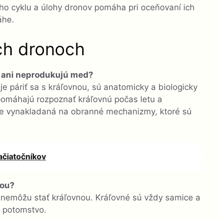
ého cyklu a úlohy dronov pomáha pri oceňovaní ich
áhe.
ích dronoch
ľ ani neprodukujú med?
 páriť sa s kráľovnou, sú anatomicky a biologicky
 pomáhajú rozpoznať kráľovnú počas letu a
e je vynakladaná na obranné mechanizmy, ktoré sú
ačiatočníkov
nou?
 nemôžu stať kráľovnou. Kráľovné sú vždy samice a
ť potomstvo.