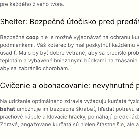
pre každého živého tvora.
Shelter: Bezpečné útočisko pred predát
Bezpečné
coop
nie je možné vyjednávať na ochranu kur
podmienkami. Váš koterec by mal poskytnúť každému vt
usadiť. Malo by byť dobre vetrané, aby sa predišlo pr
teplotám a vybavené hniezdnymi búdkami na znášanie va
aby sa zabránilo chorobám.
Cvičenie a obohacovanie: nevyhnutné p
Na udržanie optimálneho zdravia vyžadujú kurčatá fyzic
behať
umožňuje im bezpečne škrabať, hľadať potravu a 
prachové kúpele a klovacie hračky, pomáhajú predchádz
Zdravé, angažované kurčatá sú nielen šťastnejšie, ale aj