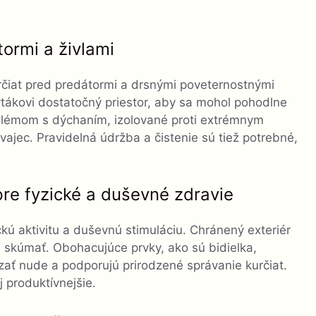
ormi a živlami
čiat pred predátormi a drsnými poveternostnými
ákovi dostatočný priestor, aby sa mohol pohodlne
oblémom s dýchaním, izolované proti extrémnym
jec. Pravidelná údržba a čistenie sú tiež potrebné,
re fyzické a duševné zdravie
kú aktivitu a duševnú stimuláciu. Chránený exteriér
skúmať. Obohacujúce prvky, ako sú bidielka,
ať nude a podporujú prirodzené správanie kurčiat.
 produktívnejšie.