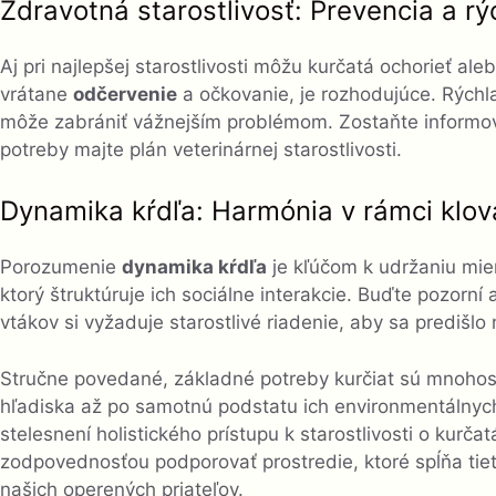
Zdravotná starostlivosť: Prevencia a rý
Aj pri najlepšej starostlivosti môžu kurčatá ochorieť ale
vrátane
odčervenie
a očkovanie, je rozhodujúce. Rýchla
môže zabrániť vážnejším problémom. Zostaňte informov
potreby majte plán veterinárnej starostlivosti.
Dynamika kŕdľa: Harmónia v rámci klov
Porozumenie
dynamika kŕdľa
je kľúčom k udržaniu mier
ktorý štruktúruje ich sociálne interakcie. Buďte pozorn
vtákov si vyžaduje starostlivé riadenie, aby sa predišlo
Stručne povedané, základné potreby kurčiat sú mnohos
hľadiska až po samotnú podstatu ich environmentálnych
stelesnení holistického prístupu k starostlivosti o kurč
zodpovednosťou podporovať prostredie, ktoré spĺňa tiet
našich operených priateľov.