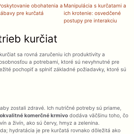
Poskytovanie obohatenia a
Manipulácia s kurčatami a
zábavy pre kurčatá
ich krotenie: osvedčené
postupy pre interakciu
rieb kurčiat
kurčiat sa rovná zaručeniu ich produktivity a
 osobnosťou a potrebami, ktoré sú nevyhnutné pre
ležité pochopiť a splniť základné požiadavky, ktoré sú
y zostali zdravé. Ich nutričné ​​potreby sú priame,
okvalitné komerčné krmivo
dodáva väčšinu toho, čo
ín a živín, ako sú červy, hmyz a zelenina.
oda; hydratácia je pre kurčatá rovnako dôležitá ako