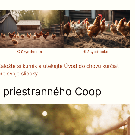
© Skyechooks
© Skyechooks
Založte si kurník a utekajte
Úvod do chovu kurčiat
pre svoje sliepky
 priestranného Coop