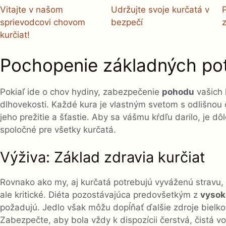
Vitajte v našom
Udržujte svoje kurčatá v
sprievodcovi chovom
bezpečí
kurčiat!
Pochopenie základných pot
Pokiaľ ide o chov hydiny, zabezpečenie
pohodu
vašich 
dlhovekosti. Každé kura je vlastným svetom s odlišnou
jeho prežitie a šťastie. Aby sa vášmu kŕdľu darilo, je dô
spoločné pre všetky kurčatá.
Výživa: Základ zdravia kurčiat
Rovnako ako my, aj kurčatá potrebujú vyváženú stravu, ab
ale kritické. Diéta pozostávajúca predovšetkým z
vysok
požadujú. Jedlo však môžu dopĺňať ďalšie zdroje bielkov
Zabezpečte, aby bola vždy k dispozícii čerstvá, čistá v