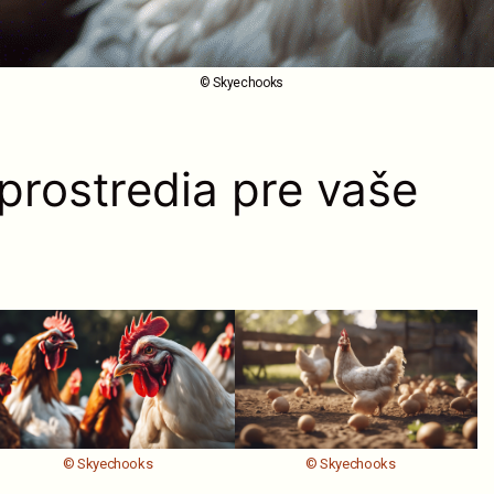
© Skyechooks
prostredia pre vaše
© Skyechooks
© Skyechooks