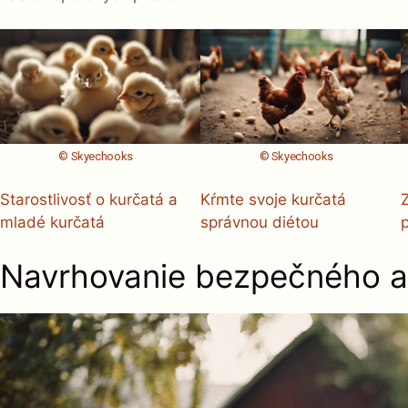
© Skyechooks
© Skyechooks
Starostlivosť o kurčatá a
Kŕmte svoje kurčatá
mladé kurčatá
správnou diétou
Navrhovanie bezpečného a