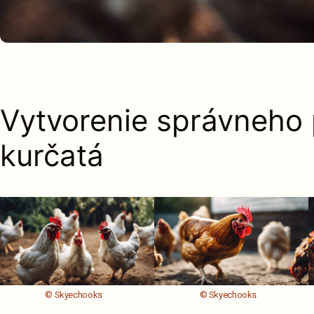
Vytvorenie správneho 
kurčatá
© Skyechooks
© Skyechooks