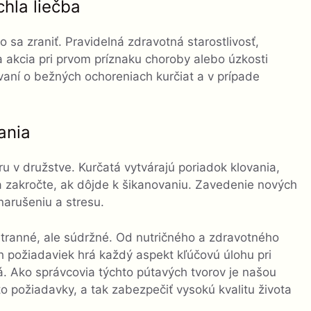
chla liečba
bo sa zraniť. Pravidelná zdravotná starostlivosť,
 akcia pri prvom príznaku choroby alebo úzkosti
aní o bežných ochoreniach kurčiat a v prípade
ania
u v družstve. Kurčatá vytvárajú poriadok klovania,
í a zakročte, ak dôjde k šikanovaniu. Zavedenie nových
 narušeniu a stresu.
tranné, ale súdržné. Od nutričného a zdravotného
 požiadaviek hrá každý aspekt kľúčovú úlohu pri
atá. Ako správcovia týchto pútavých tvorov je našou
o požiadavky, a tak zabezpečiť vysokú kvalitu života