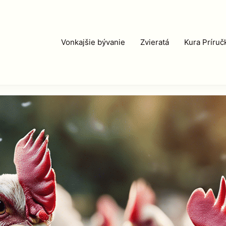
Vonkajšie bývanie
Zvieratá
Kura Príruč