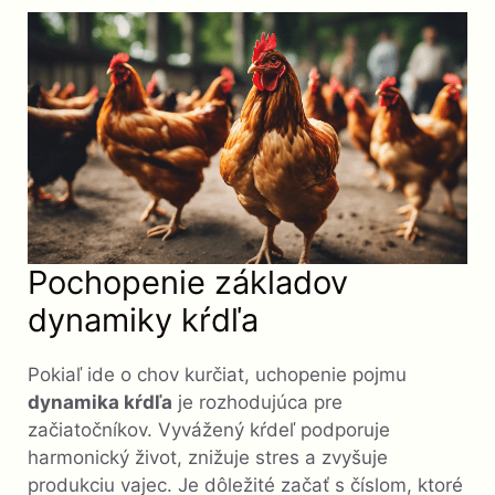
Pochopenie základov
dynamiky kŕdľa
Pokiaľ ide o chov kurčiat, uchopenie pojmu
dynamika kŕdľa
je rozhodujúca pre
začiatočníkov. Vyvážený kŕdeľ podporuje
harmonický život, znižuje stres a zvyšuje
produkciu vajec. Je dôležité začať s číslom, ktoré