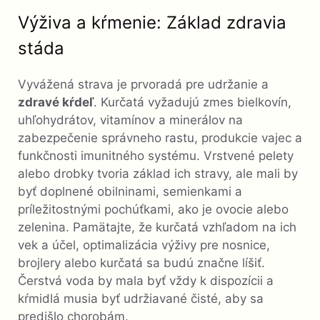
Výživa a kŕmenie: Základ zdravia
stáda
Vyvážená strava je prvoradá pre udržanie a
zdravé kŕdeľ
. Kurčatá vyžadujú zmes bielkovín,
uhľohydrátov, vitamínov a minerálov na
zabezpečenie správneho rastu, produkcie vajec a
funkčnosti imunitného systému. Vrstvené pelety
alebo drobky tvoria základ ich stravy, ale mali by
byť doplnené obilninami, semienkami a
príležitostnými pochúťkami, ako je ovocie alebo
zelenina. Pamätajte, že kurčatá vzhľadom na ich
vek a účel, optimalizácia výživy pre nosnice,
brojlery alebo kurčatá sa budú značne líšiť.
Čerstvá voda by mala byť vždy k dispozícii a
kŕmidlá musia byť udržiavané čisté, aby sa
predišlo chorobám.