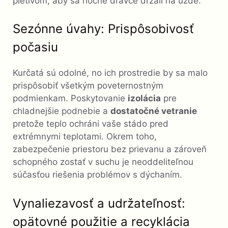
pletivom, aby sa nočné dravce držali na uzde.
Sezónne úvahy: Prispôsobivosť
počasiu
Kurčatá sú odolné, no ich prostredie by sa malo
prispôsobiť všetkým poveternostným
podmienkam. Poskytovanie
izolácia
pre
chladnejšie podnebie a
dostatočné vetranie
pretože teplo ochráni vaše stádo pred
extrémnymi teplotami. Okrem toho,
zabezpečenie priestoru bez prievanu a zároveň
schopného zostať v suchu je neoddeliteľnou
súčasťou riešenia problémov s dýchaním.
Vynaliezavosť a udržateľnosť:
opätovné použitie a recyklácia