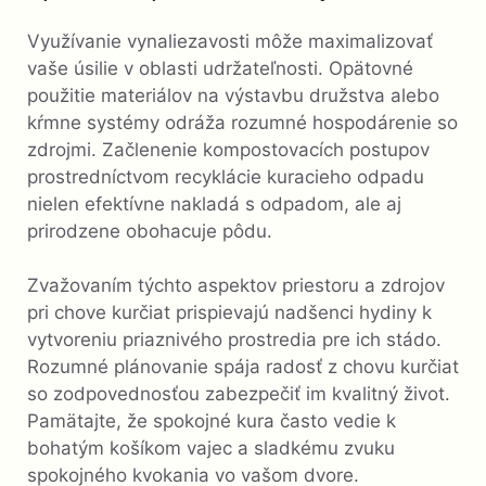
Využívanie vynaliezavosti môže maximalizovať
vaše úsilie v oblasti udržateľnosti. Opätovné
použitie materiálov na výstavbu družstva alebo
kŕmne systémy odráža rozumné hospodárenie so
zdrojmi. Začlenenie kompostovacích postupov
prostredníctvom recyklácie kuracieho odpadu
nielen efektívne nakladá s odpadom, ale aj
prirodzene obohacuje pôdu.
Zvažovaním týchto aspektov priestoru a zdrojov
pri chove kurčiat prispievajú nadšenci hydiny k
vytvoreniu priaznivého prostredia pre ich stádo.
Rozumné plánovanie spája radosť z chovu kurčiat
so zodpovednosťou zabezpečiť im kvalitný život.
Pamätajte, že spokojné kura často vedie k
bohatým košíkom vajec a sladkému zvuku
spokojného kvokania vo vašom dvore.