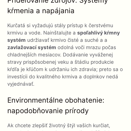
Prideľovanie zdrojov: Systémy
kŕmenia a napájania
Kurčatá si vyžadujú stály prístup k čerstvému ​​
krmivu a vode. Nainštalujte a
spoľahlivý kŕmny
systém
udržiavať krmivo čisté a suché a a
zavlažovací systém
odolná voči mrazu počas
chladnejších mesiacov. Dodávanie vyváženej
stravy prispôsobenej veku a štádiu produkcie
kŕdľa je kľúčom k udržaniu ich zdravia; preto sa o
investícii do kvalitného krmiva a doplnkov nedá
vyjednávať.
Environmentálne obohatenie:
napodobňovanie prírody
Ak chcete zlepšiť životný štýl vašich kurčiat,