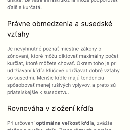
uistite, že vaša infraštruktúra môže podporovať
ďalšie kurčatá.
Právne obmedzenia a susedské
vzťahy
Je nevyhnutné poznať miestne zákony o
zónovaní, ktoré môžu diktovať maximálny počet
kurčiat, ktoré môžete chovať. Okrem toho je pri
udržiavaní kŕdľa kľúčové udržiavať dobré vzťahy
so susedmi. Menšie kŕdle majú tendenciu
spôsobovať menej rušivých vplyvov, a preto sú
priateľskejšie k susedstvu.
Rovnováha v zložení kŕdľa
Pri určovaní
optimálna veľkosť kŕdľa
, zvážte