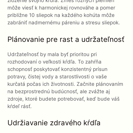
zloženie svojho kŕdľa. Zmes rôznych plemien
môže viesť k harmonickej rovnováhe a pomer
približne 10 sliepok na každého kohúta môže
zabrániť nadmernému páreniu a stresu sliepok.
Plánovanie pre rast a udržateľnosť
Udržateľnosť by mala byť prioritou pri
rozhodovaní o veľkosti kŕdľa. To zahŕňa
schopnosť poskytovať konzistentný prísun
potravy, čistej vody a starostlivosti o vaše
kurčatá počas ich životnosti. Začnite plánovaním
na bezprostrednú budúcnosť, ale zvážte aj
zdroje, ktoré budete potrebovať, keď bude váš
kŕdeľ rásť.
Udržiavanie zdravého kŕdľa