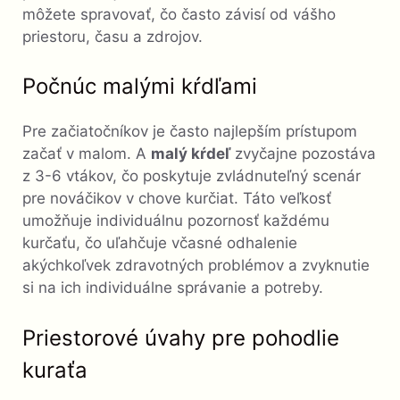
môžete spravovať, čo často závisí od vášho
priestoru, času a zdrojov.
Počnúc malými kŕdľami
Pre začiatočníkov je často najlepším prístupom
začať v malom. A
malý kŕdeľ
zvyčajne pozostáva
z 3-6 vtákov, čo poskytuje zvládnuteľný scenár
pre nováčikov v chove kurčiat. Táto veľkosť
umožňuje individuálnu pozornosť každému
kurčaťu, čo uľahčuje včasné odhalenie
akýchkoľvek zdravotných problémov a zvyknutie
si na ich individuálne správanie a potreby.
Priestorové úvahy pre pohodlie
kuraťa