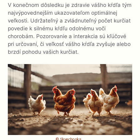
V konečnom dôsledku je zdravie vášho kŕdľa tým
najvýpovednejším ukazovateľom optimálnej
veľkosti. Udržateľný a zvládnuteľný počet kurčiat
povedie k silnému kŕdľu odolnému voči
chorobám. Pozorovanie a interakcia sú kľúčové
pri určovaní, či veľkosť vášho kŕdľa zvyšuje alebo
brzdí pohodu vašich kurčiat.
© Skyechooks