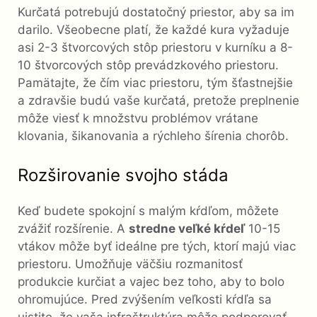
Kurčatá potrebujú dostatočný priestor, aby sa im
darilo. Všeobecne platí, že každé kura vyžaduje
asi 2-3 štvorcových stôp priestoru v kurníku a 8-
10 štvorcových stôp prevádzkového priestoru.
Pamätajte, že čím viac priestoru, tým šťastnejšie
a zdravšie budú vaše kurčatá, pretože preplnenie
môže viesť k množstvu problémov vrátane
klovania, šikanovania a rýchleho šírenia chorôb.
Rozširovanie svojho stáda
Keď budete spokojní s malým kŕdľom, môžete
zvážiť rozšírenie. A
stredne veľké kŕdeľ
10-15
vtákov môže byť ideálne pre tých, ktorí majú viac
priestoru. Umožňuje väčšiu rozmanitosť
produkcie kurčiat a vajec bez toho, aby to bolo
ohromujúce. Pred zvýšením veľkosti kŕdľa sa