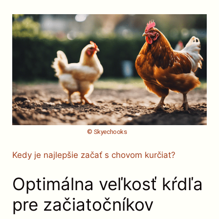
© Skyechooks
Kedy je najlepšie začať s chovom kurčiat?
Optimálna veľkosť kŕdľa
pre začiatočníkov