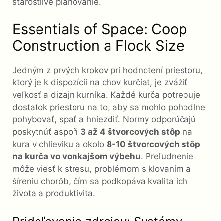
starostlivé plánovanie.
Essentials of Space: Coop
Construction a Flock Size
Jedným z prvých krokov pri hodnotení priestoru,
ktorý je k dispozícii na chov kurčiat, je zvážiť
veľkosť a dizajn kurníka. Každé kurča potrebuje
dostatok priestoru na to, aby sa mohlo pohodlne
pohybovať, spať a hniezdiť. Normy odporúčajú
poskytnúť aspoň
3 až 4 štvorcových stôp
na
kura v chlieviku a okolo
8-10 štvorcových stôp
na kurča vo vonkajšom výbehu
. Preľudnenie
môže viesť k stresu, problémom s klovaním a
šíreniu chorôb, čím sa podkopáva kvalita ich
života a produktivita.