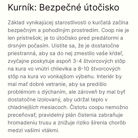
Kurník: Bezpečné útočisko
Základ vynikajúcej starostlivosti o kurčatá začína
bezpečným a pohodlným prostredím. Coop nie je
len prístrešok; je to útočisko pred predátormi a
drsným počasím. Uistite sa, že je dostatočne
priestranná, aby sa do nej zmestilo vaše kŕdeľ,
zvyčajne poskytuje aspoň 3-4 štvorcových stôp
na kura vo vnútri chlievika a 8-10 štvorcových
stôp na kura vo vonkajšom výbehu. Interiér by
mal mať dobré vetranie, aby sa predišlo
problémom s dýchaním, ale zároveň by mal byť
dostatočne izolovaný, aby udržal teplo v
chladnejších mesiacoch. Čistotu coopu nemožno
preceňovať; pravidelný plán čistenia zabraňuje
hromadeniu trusu a znižuje riziko šírenia chorôb
medzi vašimi vtákmi.