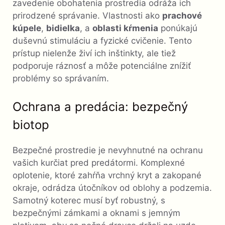
zavedenie obohatenia prostredia odráža ich
prirodzené správanie. Vlastnosti ako
prachové
kúpele
,
bidielka
, a
oblasti kŕmenia
ponúkajú
duševnú stimuláciu a fyzické cvičenie. Tento
prístup nielenže živí ich inštinkty, ale tiež
podporuje ráznosť a môže potenciálne znížiť
problémy so správaním.
Ochrana a predácia: bezpečný
biotop
Bezpečné prostredie je nevyhnutné na ochranu
vašich kurčiat pred predátormi. Komplexné
oplotenie, ktoré zahŕňa vrchný kryt a zakopané
okraje, odrádza útočníkov od oblohy a podzemia.
Samotný koterec musí byť robustný, s
bezpečnými zámkami a oknami s jemným