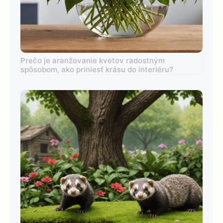
Prečo je aranžovanie kvetov radostným
spôsobom, ako priniesť krásu do interiéru?