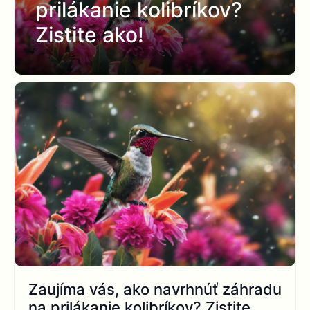
prilákanie kolibríkov?
Zistite ako!
Zaujíma vás, ako navrhnúť záhradu
na prilákanie kolibríkov? Zistite