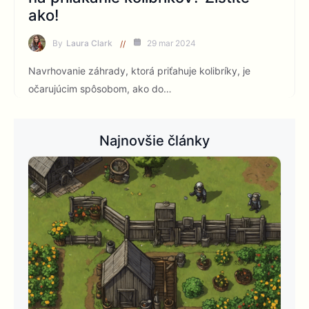
ako!
By
Laura Clark
29 mar 2024
Navrhovanie záhrady, ktorá priťahuje kolibríky, je
očarujúcim spôsobom, ako do…
Najnovšie články