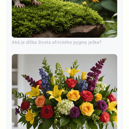
Aká je dĺžka života afrického pygmy ježka?