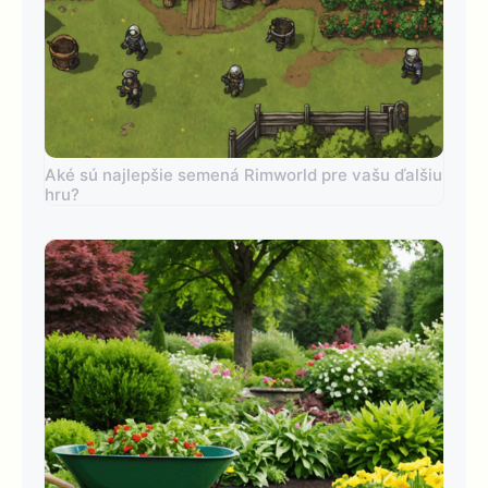
Aké sú najlepšie semená Rimworld pre vašu ďalšiu
hru?