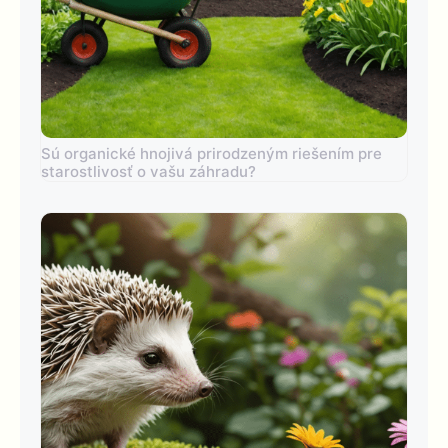
Sú organické hnojivá prirodzeným riešením pre
starostlivosť o vašu záhradu?