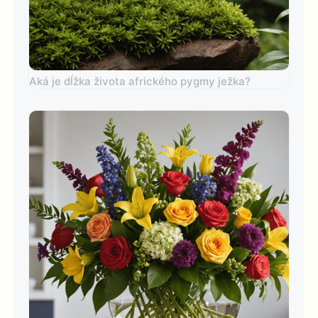
Aká je dĺžka života afrického pygmy ježka?