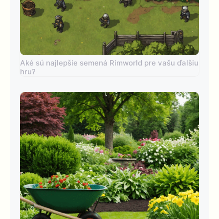
Aké sú najlepšie semená Rimworld pre vašu ďalšiu
hru?