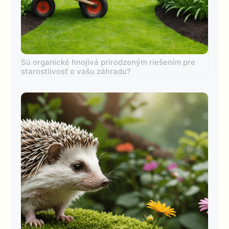
Sú organické hnojivá prirodzeným riešením pre
starostlivosť o vašu záhradu?