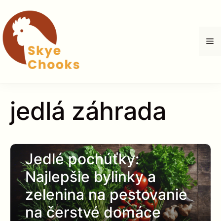
Preskočiť
na
obsah
M
jedlá záhrada
Jedlé pochúťky:
Najlepšie bylinky a
zelenina na pestovanie
na čerstvé domáce