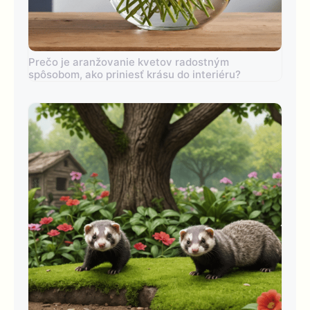
Prečo je aranžovanie kvetov radostným
spôsobom, ako priniesť krásu do interiéru?