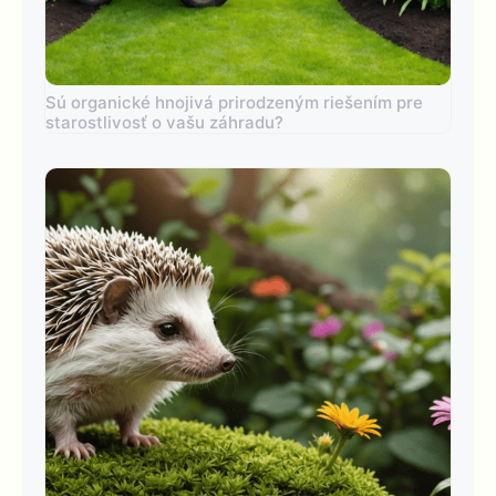
Sú organické hnojivá prirodzeným riešením pre
starostlivosť o vašu záhradu?