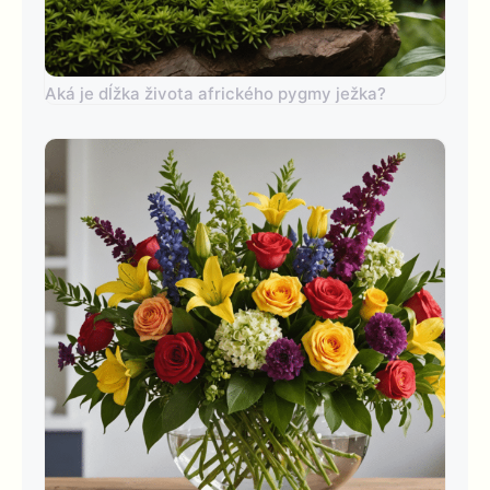
Aká je dĺžka života afrického pygmy ježka?