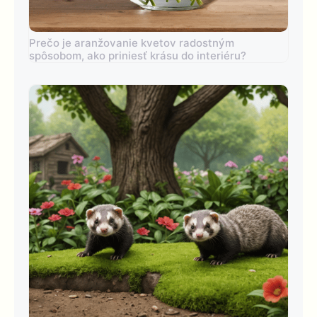
Prečo je aranžovanie kvetov radostným
spôsobom, ako priniesť krásu do interiéru?