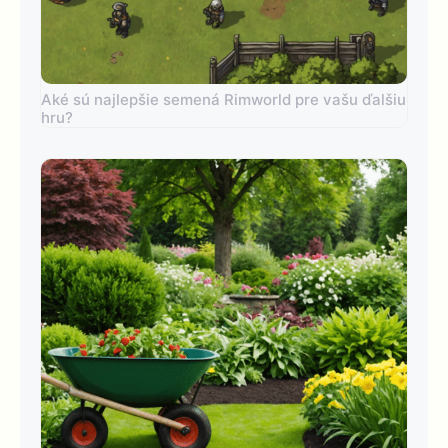
Aké sú najlepšie semená Rimworld pre vašu ďalšiu
hru?