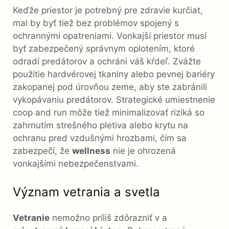
Keďže priestor je potrebný pre zdravie kurčiat,
mal by byť tiež bez problémov spojený s
ochrannými opatreniami. Vonkajší priestor musí
byť zabezpečený správnym oplotením, ktoré
odradí predátorov a ochráni váš kŕdeľ. Zvážte
použitie hardvérovej tkaniny alebo pevnej bariéry
zakopanej pod úrovňou zeme, aby ste zabránili
vykopávaniu predátorov. Strategické umiestnenie
coop and run môže tiež minimalizovať riziká so
zahrnutím strešného pletiva alebo krytu na
ochranu pred vzdušnými hrozbami, čím sa
zabezpečí, že
wellness
nie je ohrozená
vonkajšími nebezpečenstvami.
Význam vetrania a svetla
Vetranie
nemožno príliš zdôrazniť v a