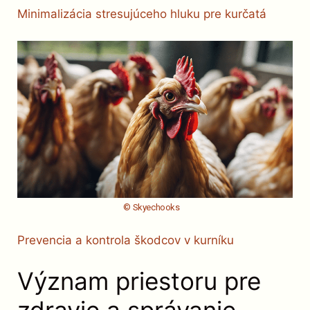
Minimalizácia stresujúceho hluku pre kurčatá
© Skyechooks
Prevencia a kontrola škodcov v kurníku
Význam priestoru pre