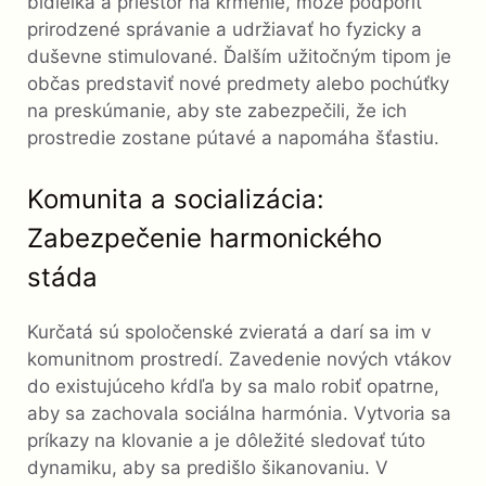
bidielka a priestor na kŕmenie, môže podporiť
prirodzené správanie a udržiavať ho fyzicky a
duševne stimulované. Ďalším užitočným tipom je
občas predstaviť nové predmety alebo pochúťky
na preskúmanie, aby ste zabezpečili, že ich
prostredie zostane pútavé a napomáha šťastiu.
Komunita a socializácia:
Zabezpečenie harmonického
stáda
Kurčatá sú spoločenské zvieratá a darí sa im v
komunitnom prostredí. Zavedenie nových vtákov
do existujúceho kŕdľa by sa malo robiť opatrne,
aby sa zachovala sociálna harmónia. Vytvoria sa
príkazy na klovanie a je dôležité sledovať túto
dynamiku, aby sa predišlo šikanovaniu. V