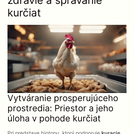
zdravie a správanie
kurčiat
Vytváranie prosperujúceho
prostredia: Priestor a jeho
úloha v pohode kurčiat
Pri predstave biotopu, ktorý podporuje
kuracie