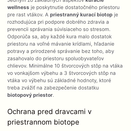
Jedným zo základných aspektov
kuracie
wellness
je poskytnutie dostatočného priestoru
pre rast vtákov. A
priestranný kurací biotop
je
rozhodujúca pri podpore dobrého zdravia a
prevencii správania súvisiaceho so stresom.
Odporúča sa, aby každé kura malo dostatok
priestoru na voľné mávanie krídlami, hľadanie
potravy a prirodzené správanie bez toho, aby
zasahovalo do priestoru spoluobyvateľov
chlievov. Minimálne 10 štvorcových stôp na vtáka
vo vonkajšom výbehu a 3 štvorcových stôp na
vtáka vo výbehu sú základné hodnoty, ktoré
treba zvážiť na zabezpečenie dostatku
biotopový priestor
.
Ochrana pred dravcami v
priestrannom biotope