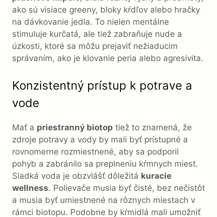
ako sú visiace greeny, bloky kŕdľov alebo hračky
na dávkovanie jedla. To nielen mentálne
stimuluje kurčatá, ale tiež zabraňuje nude a
úzkosti, ktoré sa môžu prejaviť nežiaducim
správaním, ako je klovanie peria alebo agresivita.
Konzistentný prístup k potrave a
vode
Mať a
priestranný biotop
tiež to znamená, že
zdroje potravy a vody by mali byť prístupné a
rovnomerne rozmiestnené, aby sa podporil
pohyb a zabránilo sa preplneniu kŕmnych miest.
Sladká voda je obzvlášť dôležitá
kuracie
wellness
. Polievače musia byť čisté, bez nečistôt
a musia byť umiestnené na rôznych miestach v
rámci biotopu. Podobne by kŕmidlá mali umožniť