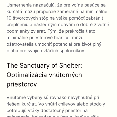
Usmernenia naznačujú, že pre voľne pasúce sa
kurčatá môžu proporcie zamerané na minimálne
10 štvorcových stôp na vtáka pomôcť zabrániť
preplneniu a následným obavám o dobré životné
podmienky zvierat. Tým, že prekročia tieto
minimálne priestorové hranice, môžu
ošetrovatelia umocniť potenciál pre život plný
blaha pre svojich vtáčích spoločníkov.
The Sanctuary of Shelter:
Optimalizácia vnútorných
priestorov
Vnútorné výbehy sú rovnako nevyhnutné pri
riešení kurčiat. Vo vnútri chlievov alebo stodoly
potrebujú vtáky dostatočný priestor na
hniezdenie, hniezdenie a ústup, keď sa cítia