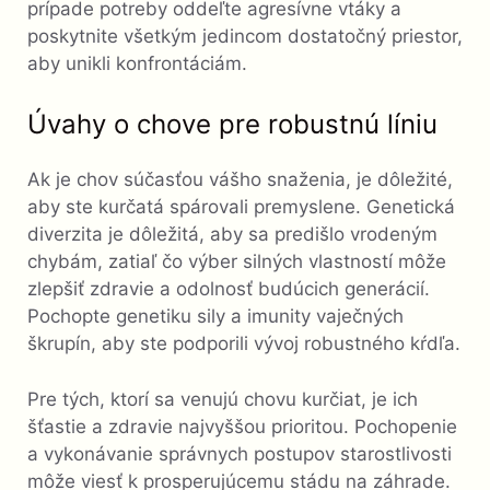
prípade potreby oddeľte agresívne vtáky a
poskytnite všetkým jedincom dostatočný priestor,
aby unikli konfrontáciám.
Úvahy o chove pre robustnú líniu
Ak je chov súčasťou vášho snaženia, je dôležité,
aby ste kurčatá spárovali premyslene. Genetická
diverzita je dôležitá, aby sa predišlo vrodeným
chybám, zatiaľ čo výber silných vlastností môže
zlepšiť zdravie a odolnosť budúcich generácií.
Pochopte genetiku sily a imunity vaječných
škrupín, aby ste podporili vývoj robustného kŕdľa.
Pre tých, ktorí sa venujú chovu kurčiat, je ich
šťastie a zdravie najvyššou prioritou. Pochopenie
a vykonávanie správnych postupov starostlivosti
môže viesť k prosperujúcemu stádu na záhrade.