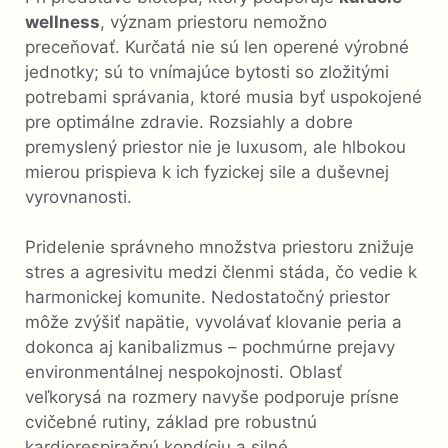
wellness
, význam priestoru nemožno
preceňovať. Kurčatá nie sú len operené výrobné
jednotky; sú to vnímajúce bytosti so zložitými
potrebami správania, ktoré musia byť uspokojené
pre optimálne zdravie. Rozsiahly a dobre
premyslený priestor nie je luxusom, ale hlbokou
mierou prispieva k ich fyzickej sile a duševnej
vyrovnanosti.
Pridelenie správneho množstva priestoru znižuje
stres a agresivitu medzi členmi stáda, čo vedie k
harmonickej komunite. Nedostatočný priestor
môže zvýšiť napätie, vyvolávať klovanie peria a
dokonca aj kanibalizmus – pochmúrne prejavy
environmentálnej nespokojnosti. Oblasť
veľkorysá na rozmery navyše podporuje prísne
cvičebné rutiny, základ pre robustnú
kardiorespiračnú kondíciu a silné