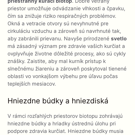
priestranný kurací biotop
. Dobre vetraný
priestor umožňuje odvádzanie vlhkosti a čpavku,
čím sa znižuje riziko respiračných problémov.
Okná a vetracie otvory sú nevyhnutné pre
cirkuláciu vzduchu a zároveň sú navrhnuté tak,
aby zabránili prievanu. Navyše prirodzené
svetlo
má zásadný význam pre zdravie vašich kurčiat a
ovplyvňuje životne dôležité procesy, ako sú cykly
znášky. Zaistite, aby mal kurník prístup k
slnečnému žiareniu a zároveň poskytoval tienené
oblasti vo vonkajšom výbehu pre úľavu počas
teplejších mesiacov.
Hniezdne búdky a hniezdiská
V rámci rozľahlých priestorov biotopu zohrávajú
hniezdne búdky a hriadky ústrednú úlohu pri
podpore zdravia kurčiat. Hniezdne búdky musia