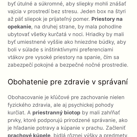
byť útulné a súkromné, aby sliepky mohli znášať
vajcia v prostredí bez stresu. Jeden box na štyri
až päť sliepok je prijateľný pomer.
Priestory na
opekanie
, na druhej strane, by mala pohodlne
ubytovať všetky kurčatá v noci. Hriadky by mali
byť umiestnené vyššie ako hniezdne búdky, aby
boli v súlade s inštinktívnymi preferenciami
vtákov pre vysoké priestory na spanie, čím sa
zabezpečí pokojné a bezpečné nočné prostredie.
Obohatenie pre zdravie v správaní
Obohacovanie je kľúčové pre zachovanie nielen
fyzického zdravia, ale aj psychickej pohody
kurčiat. A
priestranný biotop
by mali zahŕňať
prvky, ktoré podporujú prirodzené správanie, ako
je hľadanie potravy a kúpanie v prachu. Začleniť
prachové kúpele
, bidlá rôznej výšky a predmety,