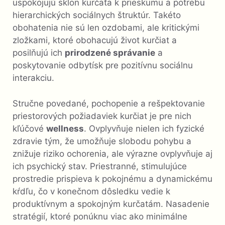
uspokojujú sklon kurčaťa k prieskumu a potrebu
hierarchických sociálnych štruktúr. Takéto
obohatenia nie sú len ozdobami, ale kritickými
zložkami, ktoré obohacujú život kurčiat a
posilňujú ich
prirodzené správanie
a
poskytovanie odbytísk pre pozitívnu sociálnu
interakciu.
Stručne povedané, pochopenie a rešpektovanie
priestorových požiadaviek kurčiat je pre nich
kľúčové
wellness
. Ovplyvňuje nielen ich fyzické
zdravie tým, že umožňuje slobodu pohybu a
znižuje riziko ochorenia, ale výrazne ovplyvňuje aj
ich psychický stav. Priestranné, stimulujúce
prostredie prispieva k pokojnému a dynamickému
kŕdľu, čo v konečnom dôsledku vedie k
produktívnym a spokojným kurčatám. Nasadenie
stratégií, ktoré ponúknu viac ako minimálne