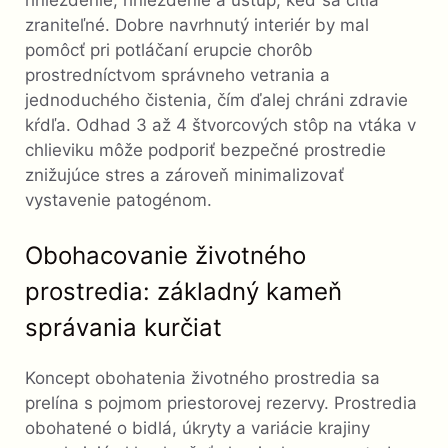
zraniteľné. Dobre navrhnutý interiér by mal
pomôcť pri potláčaní erupcie chorôb
prostredníctvom správneho vetrania a
jednoduchého čistenia, čím ďalej chráni zdravie
kŕdľa. Odhad 3 až 4 štvorcových stôp na vtáka v
chlieviku môže podporiť bezpečné prostredie
znižujúce stres a zároveň minimalizovať
vystavenie patogénom.
Obohacovanie životného
prostredia: základný kameň
správania kurčiat
Koncept obohatenia životného prostredia sa
prelína s pojmom priestorovej rezervy. Prostredia
obohatené o bidlá, úkryty a variácie krajiny