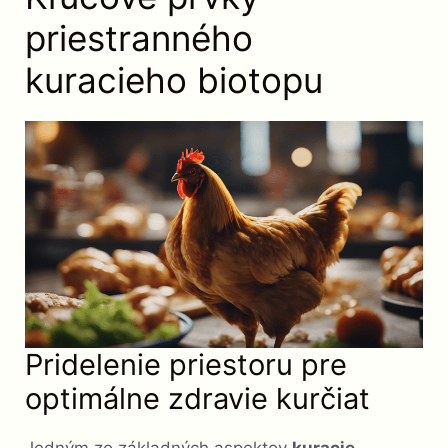
priestranného
kuracieho biotopu
Pridelenie priestoru pre
optimálne zdravie kurčiat