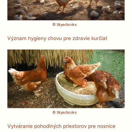
© Skyechooks
Význam hygieny chovu pre zdravie kurčiat
© Skyechooks
Vytváranie pohodlných priestorov pre nosnice