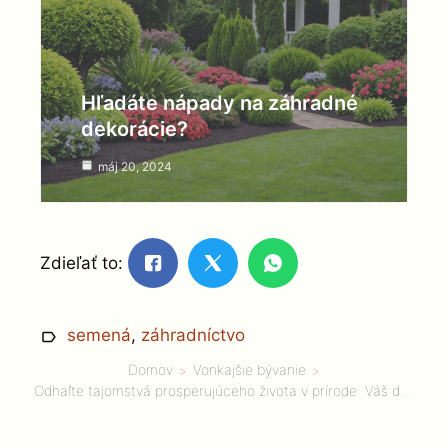
Hľadáte nápady na záhradné
dekorácie?
máj 20, 2024
Zdieľať to:
semená
,
záhradníctvo
Domov
Vonkajšie bývanie
Odhaľte tajomstvá prosperujúceho života v prírode: Váš dokonalý sprievodca, ako využiť silu semien!