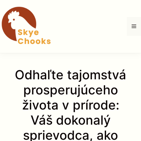
Preskočiť
na
obsah
M
Odhaľte tajomstvá
prosperujúceho
života v prírode:
Váš dokonalý
sprievodca, ako