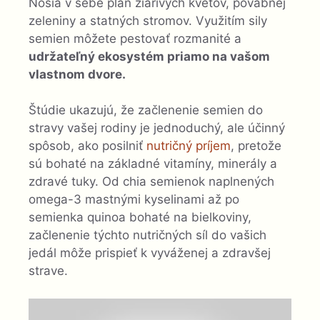
Nosia v sebe plán žiarivých kvetov, pôvabnej
zeleniny a statných stromov. Využitím sily
semien môžete pestovať rozmanité a
udržateľný ekosystém priamo na vašom
vlastnom dvore.
Štúdie ukazujú, že začlenenie semien do
stravy vašej rodiny je jednoduchý, ale účinný
spôsob, ako posilniť
nutričný príjem
, pretože
sú bohaté na základné vitamíny, minerály a
zdravé tuky. Od chia semienok naplnených
omega-3 mastnými kyselinami až po
semienka quinoa bohaté na bielkoviny,
začlenenie týchto nutričných síl do vašich
jedál môže prispieť k vyváženej a zdravšej
strave.