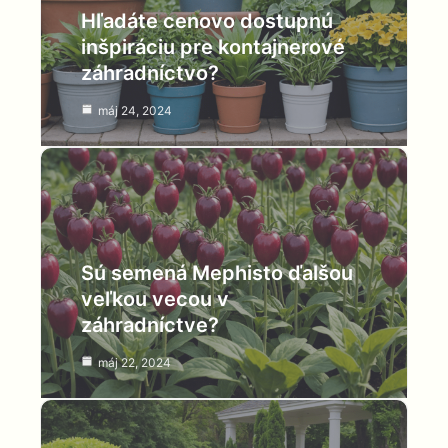
Hľadáte cenovo dostupnú
inšpiráciu pre kontajnerové
záhradníctvo?
máj 24, 2024
Sú semená Mephisto ďalšou
veľkou vecou v
záhradníctve?
máj 22, 2024