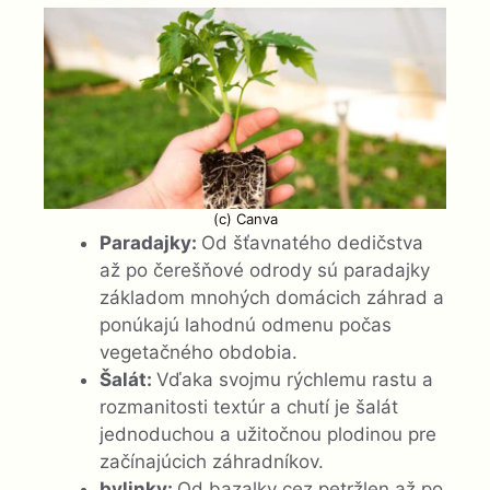
(c) Canva
Paradajky:
Od šťavnatého dedičstva
až po čerešňové odrody sú paradajky
základom mnohých domácich záhrad a
ponúkajú lahodnú odmenu počas
vegetačného obdobia.
Šalát:
Vďaka svojmu rýchlemu rastu a
rozmanitosti textúr a chutí je šalát
jednoduchou a užitočnou plodinou pre
začínajúcich záhradníkov.
bylinky:
Od bazalky cez petržlen až po