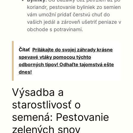
koriandr, pestovanie byliniek zo semien
vám umožní pridať čerstvú chuť do
vašich jedál a zároveň ušetriť peniaze v
obchode s potravinami.
Čítať
Prilákajte do svojej záhrady krásne
spevavé vtáky pomocou týchto
odborných tipov! Odhaľte tajomstvá ešte
dnes!
Výsadba a
starostlivosť o
semená: Pestovanie
zelených snov