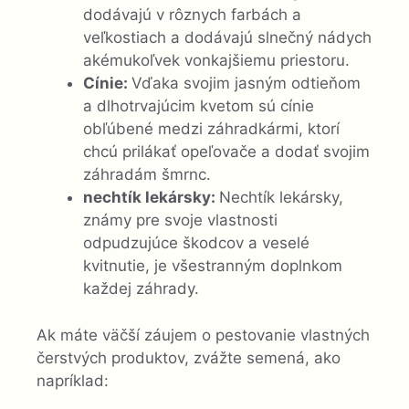
dodávajú v rôznych farbách a
veľkostiach a dodávajú slnečný nádych
akémukoľvek vonkajšiemu priestoru.
Cínie:
Vďaka svojim jasným odtieňom
a dlhotrvajúcim kvetom sú cínie
obľúbené medzi záhradkármi, ktorí
chcú prilákať opeľovače a dodať svojim
záhradám šmrnc.
nechtík lekársky:
Nechtík lekársky,
známy pre svoje vlastnosti
odpudzujúce škodcov a veselé
kvitnutie, je všestranným doplnkom
každej záhrady.
Ak máte väčší záujem o pestovanie vlastných
čerstvých produktov, zvážte semená, ako
napríklad: