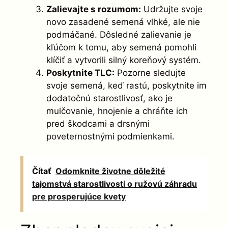
Zalievajte s rozumom:
Udržujte svoje
novo zasadené semená vlhké, ale nie
podmáčané. Dôsledné zalievanie je
kľúčom k tomu, aby semená pomohli
klíčiť a vytvorili silný koreňový systém.
Poskytnite TLC:
Pozorne sledujte
svoje semená, keď rastú, poskytnite im
dodatočnú starostlivosť, ako je
mulčovanie, hnojenie a chráňte ich
pred škodcami a drsnými
poveternostnými podmienkami.
Čítať
Odomknite životne dôležité
tajomstvá starostlivosti o ružovú záhradu
pre prosperujúce kvety