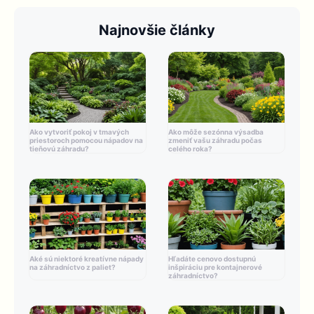
Najnovšie články
Ako vytvoriť pokoj v tmavých
Ako môže sezónna výsadba
priestoroch pomocou nápadov na
zmeniť vašu záhradu počas
tieňovú záhradu?
celého roka?
Aké sú niektoré kreatívne nápady
Hľadáte cenovo dostupnú
na záhradníctvo z paliet?
inšpiráciu pre kontajnerové
záhradníctvo?