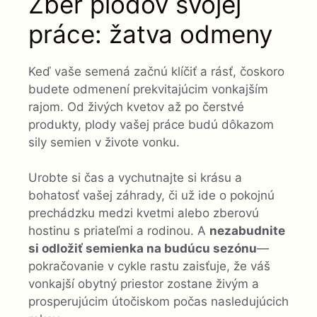
Zber plodov svojej
práce: žatva odmeny
Keď vaše semená začnú klíčiť a rásť, čoskoro
budete odmenení prekvitajúcim vonkajším
rajom. Od živých kvetov až po čerstvé
produkty, plody vašej práce budú dôkazom
sily semien v živote vonku.
Urobte si čas a vychutnajte si krásu a
bohatosť vašej záhrady, či už ide o pokojnú
prechádzku medzi kvetmi alebo zberovú
hostinu s priateľmi a rodinou. A
nezabudnite
si odložiť semienka na budúcu sezónu
—
pokračovanie v cykle rastu zaisťuje, že váš
vonkajší obytný priestor zostane živým a
prosperujúcim útočiskom počas nasledujúcich