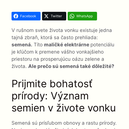
Facebook
Twitter
WhatsApp
V rušnom svete života vonku existuje jedna
tajná zbraň, ktorá sa často prehliada:
semená.
Títo
maličké elektrárne
potenciálu
je kľúčom k premene vášho vonkajšieho
priestoru na prosperujúcu oázu zelene a
života.
Ale prečo sú semená také dôležité?
Prijmite bohatosť
prírody: Význam
semien v živote vonku
Semená sú prísľubom obnovy a rastu prírody.