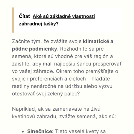
Čítať
Aké sú základné vlastnosti
záhradnej tašky?
Začnite tým, že zvážite svoje
klimatické a
pôdne podmienky
. Rozhodnite sa pre
semená, ktoré sú vhodné pre váš región a
zaistite, aby mali najlepšiu šancu prosperovať
vo vašej záhrade. Okrem toho premýšľajte o
svojich preferenciách a cieľoch – hľadáte
rastliny nenáročné na údržbu alebo výzvu
otestovať svoj zelený palec?
Napríklad, ak sa zameriavate na živú
kvetinovú záhradu, zvážte semená, ako sú:
Slnečnice:
Tieto veselé kvety sa