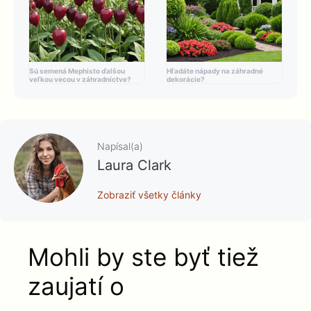
Sú semená Mephisto ďalšou
Hľadáte nápady na záhradné
veľkou vecou v záhradníctve?
dekorácie?
Napísal(a)
Laura Clark
Zobraziť všetky články
Mohli by ste byť tiež
zaujatí o