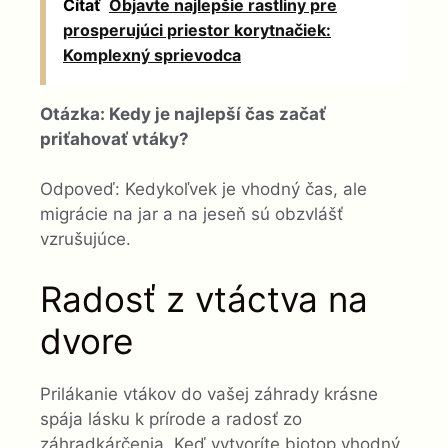
Čítať
Objavte najlepšie rastliny pre
prosperujúci priestor korytnačiek:
Komplexný sprievodca
Otázka: Kedy je najlepší čas začať
priťahovať vtáky?
Odpoveď: Kedykoľvek je vhodný čas, ale
migrácie na jar a na jeseň sú obzvlášť
vzrušujúce.
Radosť z vtáctva na
dvore
Prilákanie vtákov do vašej záhrady krásne
spája lásku k prírode a radosť zo
záhradkárčenia. Keď vytvoríte biotop vhodný