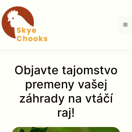
Preskočiť
na
obsah
M
Objavte tajomstvo
premeny vašej
záhrady na vtáčí
raj!