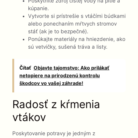
Poskytnite zdroj čistej vody na pitie a
kúpanie.
Vytvorte si prístrešie s vtáčími búdkami
alebo ponechaním mŕtvych stromov
stáť (ak je to bezpečné).
Ponúkajte materiály na hniezdenie, ako
sú vetvičky, sušená tráva a listy.
Čítať
Objavte tajomstvo: Ako prilákať
netopiere na prirodzenú kontrolu
škodcov vo vašej záhrade!
Radosť z kŕmenia
vtákov
Poskytovanie potravy je jedným z