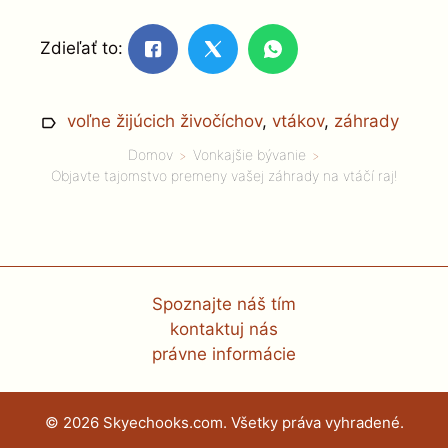
Zdieľať to:
voľne žijúcich živočíchov
,
vtákov
,
záhrady
Domov
Vonkajšie bývanie
Objavte tajomstvo premeny vašej záhrady na vtáčí raj!
Spoznajte náš tím
kontaktuj nás
právne informácie
© 2026 Skyechooks.com. Všetky práva vyhradené.