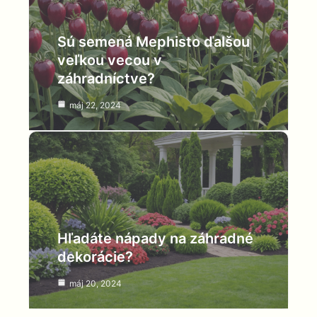
Sú semená Mephisto ďalšou
veľkou vecou v
záhradníctve?
máj 22, 2024
Hľadáte nápady na záhradné
dekorácie?
máj 20, 2024