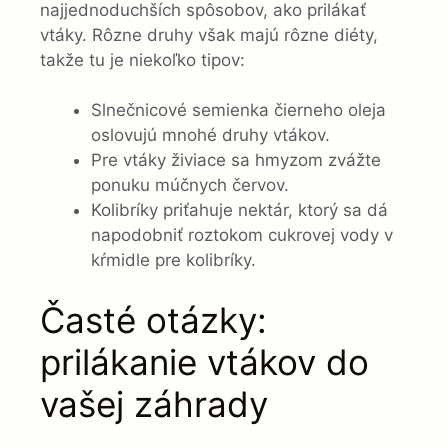
najjednoduchších spôsobov, ako prilákať
vtáky. Rôzne druhy však majú rôzne diéty,
takže tu je niekoľko tipov:
Slnečnicové semienka čierneho oleja
oslovujú mnohé druhy vtákov.
Pre vtáky živiace sa hmyzom zvážte
ponuku múčnych červov.
Kolibríky priťahuje nektár, ktorý sa dá
napodobniť roztokom cukrovej vody v
kŕmidle pre kolibríky.
Časté otázky:
prilákanie vtákov do
vašej záhrady