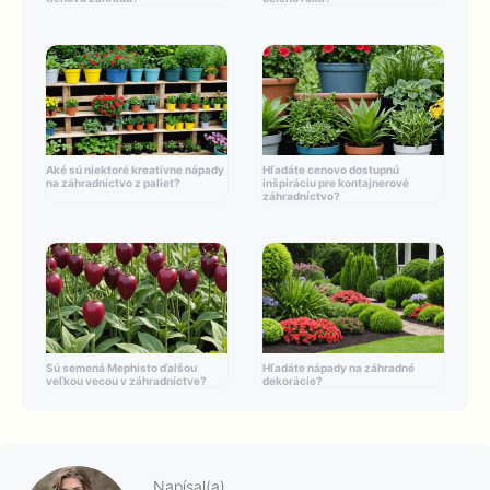
Aké sú niektoré kreatívne nápady
Hľadáte cenovo dostupnú
na záhradníctvo z paliet?
inšpiráciu pre kontajnerové
záhradníctvo?
Sú semená Mephisto ďalšou
Hľadáte nápady na záhradné
veľkou vecou v záhradníctve?
dekorácie?
Napísal(a)