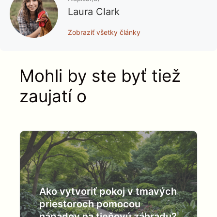
Laura Clark
Zobraziť všetky články
Mohli by ste byť tiež
zaujatí o
Ako vytvoriť pokoj v tmavých
priestoroch pomocou
nápadov na tieňovú záhradu?