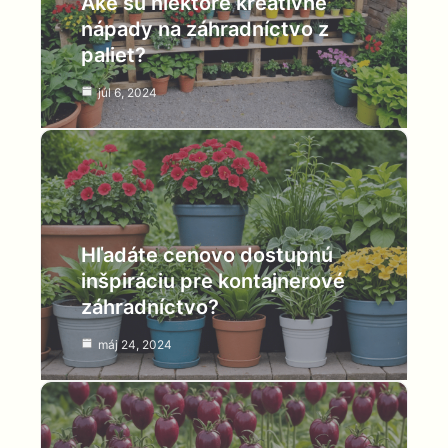
Aké sú niektoré kreatívne
nápady na záhradníctvo z
paliet?
júl 6, 2024
Hľadáte cenovo dostupnú
inšpiráciu pre kontajnerové
záhradníctvo?
máj 24, 2024