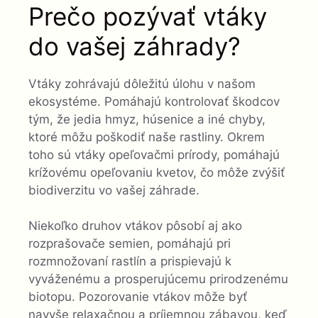
Prečo pozývať vtáky
do vašej záhrady?
Vtáky zohrávajú dôležitú úlohu v našom
ekosystéme. Pomáhajú kontrolovať škodcov
tým, že jedia hmyz, húsenice a iné chyby,
ktoré môžu poškodiť naše rastliny. Okrem
toho sú vtáky opeľovačmi prírody, pomáhajú
krížovému opeľovaniu kvetov, čo môže zvýšiť
biodiverzitu vo vašej záhrade.
Niekoľko druhov vtákov pôsobí aj ako
rozprašovače semien, pomáhajú pri
rozmnožovaní rastlín a prispievajú k
vyváženému a prosperujúcemu prirodzenému
biotopu. Pozorovanie vtákov môže byť
navyše relaxačnou a príjemnou zábavou, keď