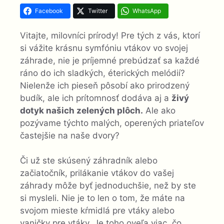
Facebook
Twitter
WhatsApp
Vitajte, milovníci prírody! Pre tých z vás, ktorí
si vážite krásnu symfóniu vtákov vo svojej
záhrade, nie je príjemné prebúdzať sa každé
ráno do ich sladkých, éterických melódií?
Nielenže ich pieseň pôsobí ako prirodzený
budík, ale ich prítomnosť dodáva aj a
živý
dotyk našich zelených plôch.
Ale ako
pozývame týchto malých, operených priateľov
častejšie na naše dvory?
Či už ste skúsený záhradník alebo
začiatočník, prilákanie vtákov do vašej
záhrady môže byť jednoduchšie, než by ste
si mysleli. Nie je to len o tom, že máte na
svojom mieste kŕmidlá pre vtáky alebo
vaničky pre vtáky. Je toho oveľa viac, čo