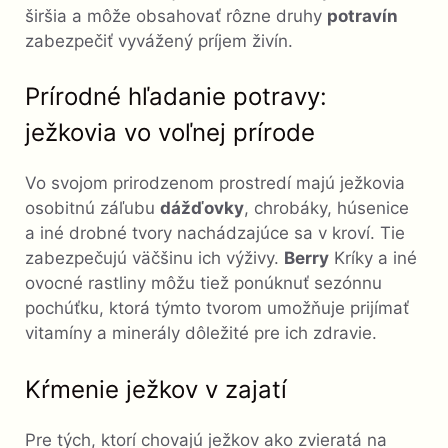
širšia a môže obsahovať rôzne druhy
potravín
zabezpečiť vyvážený príjem živín.
Prírodné hľadanie potravy:
ježkovia vo voľnej prírode
Vo svojom prirodzenom prostredí majú ježkovia
osobitnú záľubu
dážďovky
, chrobáky, húsenice
a iné drobné tvory nachádzajúce sa v kroví. Tie
zabezpečujú väčšinu ich výživy.
Berry
Kríky a iné
ovocné rastliny môžu tiež ponúknuť sezónnu
pochúťku, ktorá týmto tvorom umožňuje prijímať
vitamíny a minerály dôležité pre ich zdravie.
Kŕmenie ježkov v zajatí
Pre tých, ktorí chovajú ježkov ako zvieratá na