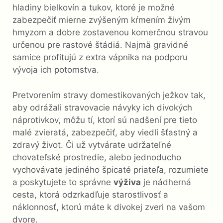
hladiny bielkovín a tukov, ktoré je možné
zabezpečiť mierne zvýšeným kŕmením živým
hmyzom a dobre zostavenou komerčnou stravou
určenou pre rastové štádiá. Najmä gravidné
samice profitujú z extra vápnika na podporu
vývoja ich potomstva.
Pretvorením stravy domestikovaných ježkov tak,
aby odrážali stravovacie návyky ich divokých
náprotivkov, môžu tí, ktorí sú nadšení pre tieto
malé zvieratá, zabezpečiť, aby viedli šťastný a
zdravý život. Či už vytvárate udržateľné
chovateľské prostredie, alebo jednoducho
vychovávate jediného špicaté priateľa, rozumiete
a poskytujete to správne
výživa
je nádherná
cesta, ktorá odzrkadľuje starostlivosť a
náklonnosť, ktorú máte k divokej zveri na vašom
dvore.