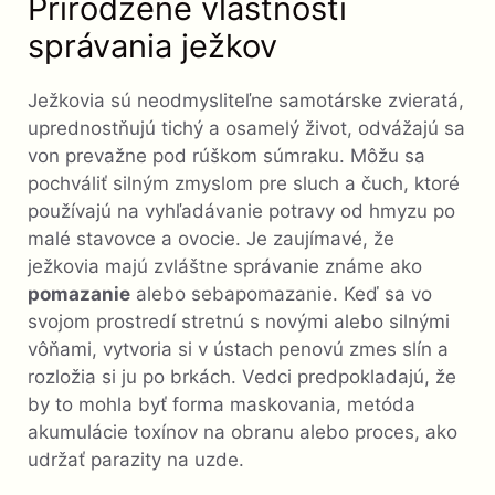
Prirodzené vlastnosti
správania ježkov
Ježkovia sú neodmysliteľne samotárske zvieratá,
uprednostňujú tichý a osamelý život, odvážajú sa
von prevažne pod rúškom súmraku. Môžu sa
pochváliť silným zmyslom pre sluch a čuch, ktoré
používajú na vyhľadávanie potravy od hmyzu po
malé stavovce a ovocie. Je zaujímavé, že
ježkovia majú zvláštne správanie známe ako
pomazanie
alebo sebapomazanie. Keď sa vo
svojom prostredí stretnú s novými alebo silnými
vôňami, vytvoria si v ústach penovú zmes slín a
rozložia si ju po brkách. Vedci predpokladajú, že
by to mohla byť forma maskovania, metóda
akumulácie toxínov na obranu alebo proces, ako
udržať parazity na uzde.