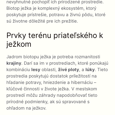
nevyhnutné pochopiť ich prirodzené prostredie.
Biotop ježka je komplexný ekosystém, ktorý
poskytuje prístrešie, potravu a živnú pôdu, ktoré
sú životne dôležité pre ich prežitie.
Prvky terénu priateľského k
ježkom
Jadrom biotopu ježka je potreba rozmanitosti
krajiny
. Darí sa im v prostrediach, ktoré ponúkajú
kombináciu
lesy
oblasti,
živé ploty
, a
lúky
. Tieto
prostredia poskytujú dostatok príležitostí na
hľadanie potravy, hniezdenie a hibernáciu –
kľúčové činnosti v živote ježka. V mestskom
prostredí môžu záhrady napodobňovať tieto
prírodné podmienky, ak sú spravované s
ohľadom na ježkov.