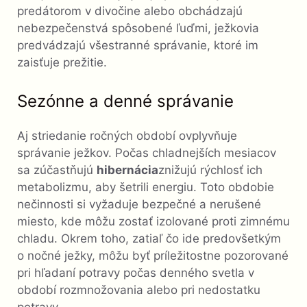
predátorom v divočine alebo obchádzajú
nebezpečenstvá spôsobené ľuďmi, ježkovia
predvádzajú všestranné správanie, ktoré im
zaisťuje prežitie.
Sezónne a denné správanie
Aj striedanie ročných období ovplyvňuje
správanie ježkov. Počas chladnejších mesiacov
sa zúčastňujú
hibernácia
znižujú rýchlosť ich
metabolizmu, aby šetrili energiu. Toto obdobie
nečinnosti si vyžaduje bezpečné a nerušené
miesto, kde môžu zostať izolované proti zimnému
chladu. Okrem toho, zatiaľ čo ide predovšetkým
o nočné ježky, môžu byť príležitostne pozorované
pri hľadaní potravy počas denného svetla v
období rozmnožovania alebo pri nedostatku
potravy.