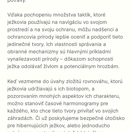
Vďaka pochopeniu množstva taktík, ktoré
ježkovia používajú na navigáciu vo svojom
prostredí a na svoju ochranu, môžu nadšenci a
ochrancovia prírody lepšie oceniť a podporiť tieto
jedinečné tvory. Ich vlastnosti správania a
obranné mechanizmy sú hlavnými príkladmi
vynaliezavosti prírody – dôkazom schopnosti
ježka odolávať živlom a potenciálnym hrozbám.
Keď vezmeme do úvahy zložitú rovnováhu, ktorú
ježkovia udržiavajú s ich biotopom, a
pozorovaním mnohých aspektov ich charakteru,
možno stanoviť časové harmonogramy pre
každého, kto chce tieto tvory privítať vo svojich
záhradách. Či už poskytujeme bezpečné útočisko
pre hibernujúcich ježkov, alebo jednoducho