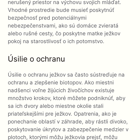
nerušený priestor na výchovu svojich mláďat.
Vhodné prostredie bude musieť poskytnúť
bezpečnosť pred potenciálnymi
nebezpečenstvami, ako sú domáce zvieratá
alebo rušné cesty, čo poskytne matke ježkov
pokoj na starostlivosť o ich potomstvo.
Úsilie o ochranu
Úsilie o ochranu ježkov sa často sústreďuje na
ochranu a zlepšenie biotopov. Ako miestni
nadšenci voľne žijúcich živočíchov existuje
množstvo krokov, ktoré môžete podniknúť, aby
sa ich dvory alebo miestne okolie stali
priateľskejšími pre ježkov. Opatrenia, ako je
ponechanie oblastí v záhrade, aby rástli divoko,
poskytovanie úkrytov a zabezpečenie medzier v
plotoch, ktorými môžu ježkovia prejsť, môžu