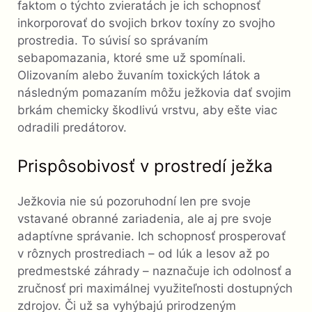
faktom o týchto zvieratách je ich schopnosť
inkorporovať do svojich brkov toxíny zo svojho
prostredia. To súvisí so správaním
sebapomazania, ktoré sme už spomínali.
Olizovaním alebo žuvaním toxických látok a
následným pomazaním môžu ježkovia dať svojim
brkám chemicky škodlivú vrstvu, aby ešte viac
odradili predátorov.
Prispôsobivosť v prostredí ježka
Ježkovia nie sú pozoruhodní len pre svoje
vstavané obranné zariadenia, ale aj pre svoje
adaptívne správanie. Ich schopnosť prosperovať
v rôznych prostrediach – od lúk a lesov až po
predmestské záhrady – naznačuje ich odolnosť a
zručnosť pri maximálnej využiteľnosti dostupných
zdrojov. Či už sa vyhýbajú prirodzeným