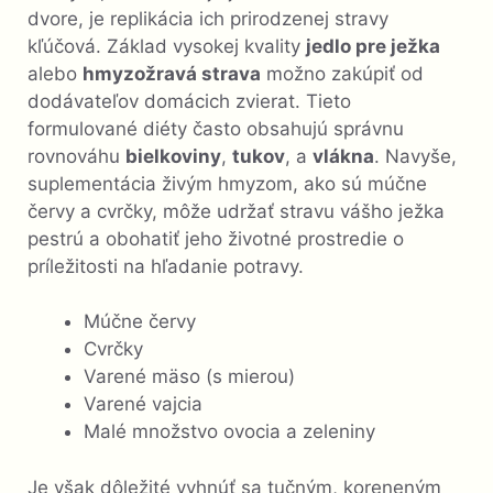
dvore, je replikácia ich prirodzenej stravy
kľúčová. Základ vysokej kvality
jedlo pre ježka
alebo
hmyzožravá strava
možno zakúpiť od
dodávateľov domácich zvierat. Tieto
formulované diéty často obsahujú správnu
rovnováhu
bielkoviny
,
tukov
, a
vlákna
. Navyše,
suplementácia živým hmyzom, ako sú múčne
červy a cvrčky, môže udržať stravu vášho ježka
pestrú a obohatiť jeho životné prostredie o
príležitosti na hľadanie potravy.
Múčne červy
Cvrčky
Varené mäso (s mierou)
Varené vajcia
Malé množstvo ovocia a zeleniny
Je však dôležité vyhnúť sa tučným, koreneným