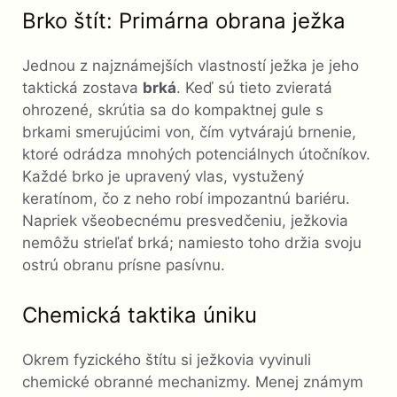
Brko štít: Primárna obrana ježka
Jednou z najznámejších vlastností ježka je jeho
taktická zostava
brká
. Keď sú tieto zvieratá
ohrozené, skrútia sa do kompaktnej gule s
brkami smerujúcimi von, čím vytvárajú brnenie,
ktoré odrádza mnohých potenciálnych útočníkov.
Každé brko je upravený vlas, vystužený
keratínom, čo z neho robí impozantnú bariéru.
Napriek všeobecnému presvedčeniu, ježkovia
nemôžu strieľať brká; namiesto toho držia svoju
ostrú obranu prísne pasívnu.
Chemická taktika úniku
Okrem fyzického štítu si ježkovia vyvinuli
chemické obranné mechanizmy. Menej známym