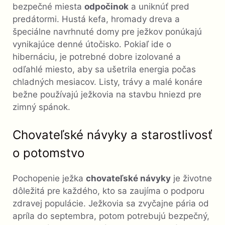
bezpečné miesta
odpočinok
a uniknúť pred
predátormi. Hustá kefa, hromady dreva a
špeciálne navrhnuté domy pre ježkov ponúkajú
vynikajúce denné útočisko. Pokiaľ ide o
hibernáciu, je potrebné dobre izolované a
odľahlé miesto, aby sa ušetrila energia počas
chladných mesiacov. Listy, trávy a malé konáre
bežne používajú ježkovia na stavbu hniezd pre
zimný spánok.
Chovateľské návyky a starostlivosť
o potomstvo
Pochopenie ježka
chovateľské návyky
je životne
dôležitá pre každého, kto sa zaujíma o podporu
zdravej populácie. Ježkovia sa zvyčajne pária od
apríla do septembra, potom potrebujú bezpečný,