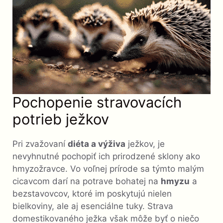
Pochopenie stravovacích
potrieb ježkov
Pri zvažovaní
diéta a výživa
ježkov, je
nevyhnutné pochopiť ich prirodzené sklony ako
hmyzožravce. Vo voľnej prírode sa týmto malým
cicavcom darí na potrave bohatej na
hmyzu
a
bezstavovcov, ktoré im poskytujú nielen
bielkoviny, ale aj esenciálne tuky. Strava
domestikovaného ježka však môže byť o niečo