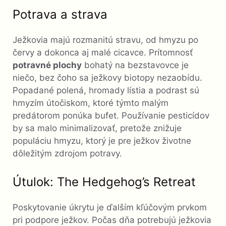
Potrava a strava
Ježkovia majú rozmanitú stravu, od hmyzu po
červy a dokonca aj malé cicavce. Prítomnosť
potravné plochy
bohatý na bezstavovce je
niečo, bez čoho sa ježkovy biotopy nezaobídu.
Popadané polená, hromady lístia a podrast sú
hmyzím útočiskom, ktoré týmto malým
predátorom ponúka bufet. Používanie pesticídov
by sa malo minimalizovať, pretože znižuje
populáciu hmyzu, ktorý je pre ježkov životne
dôležitým zdrojom potravy.
Útulok: The Hedgehog’s Retreat
Poskytovanie úkrytu je ďalším kľúčovým prvkom
pri podpore ježkov. Počas dňa potrebujú ježkovia