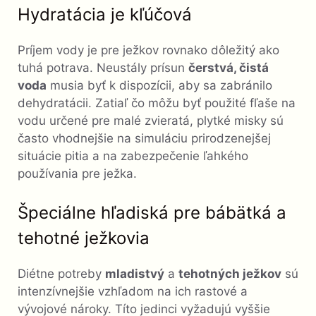
Hydratácia je kľúčová
Príjem vody je pre ježkov rovnako dôležitý ako
tuhá potrava. Neustály prísun
čerstvá, čistá
voda
musia byť k dispozícii, aby sa zabránilo
dehydratácii. Zatiaľ čo môžu byť použité fľaše na
vodu určené pre malé zvieratá, plytké misky sú
často vhodnejšie na simuláciu prirodzenejšej
situácie pitia a na zabezpečenie ľahkého
používania pre ježka.
Špeciálne hľadiská pre bábätká a
tehotné ježkovia
Diétne potreby
mladistvý
a
tehotných ježkov
sú
intenzívnejšie vzhľadom na ich rastové a
vývojové nároky. Títo jedinci vyžadujú vyššie