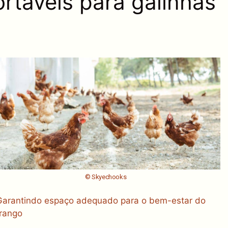
táveis ​​para galinhas
© Skyechooks
Garantindo espaço adequado para o bem-estar do
frango