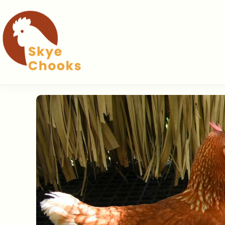
Pular
para
o
conteúdo