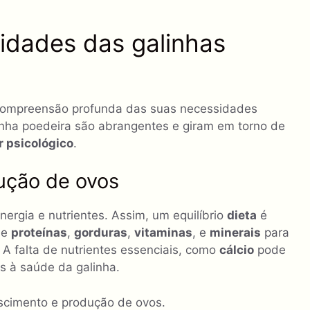
dades das galinhas
a compreensão profunda das suas necessidades
inha poedeira são abrangentes e giram em torno de
 psicológico
.
dução de ovos
rgia e nutrientes. Assim, um equilíbrio
dieta
é
de
proteínas
,
gorduras
,
vitaminas
, e
minerais
para
 A falta de nutrientes essenciais, como
cálcio
pode
os à saúde da galinha.
scimento e produção de ovos.