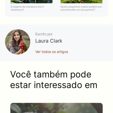
A lagarta da mariposa lua é
Quais pequenos sapos podem ser
venenosa?
encontrados no seu quintal?
Escrito por
Laura Clark
Ver todos os artigos
Você também pode
estar interessado em