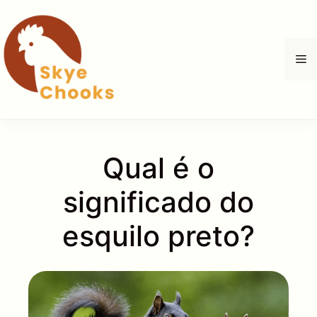
Saltar
para
o
M
conteúdo
Qual é o
significado do
esquilo preto?