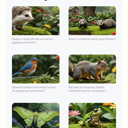
Qual é a vida útil de um ouriço
Qual é o habitat ideal para furões?
pigmeu africano?
Quanto tempo realmente vivem
Por que os esquilos bebês
os pequenos pássaros?
cativam nossos corações?