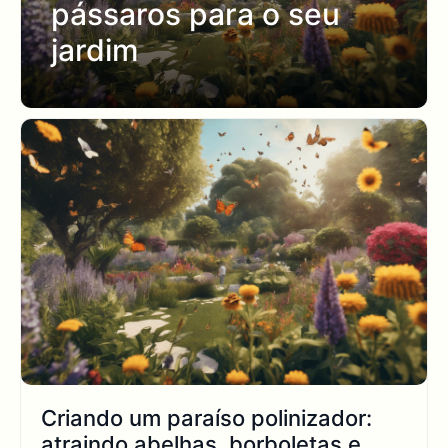
pássaros para o seu
jardim
Criando um paraíso polinizador:
atraindo abelhas, borboletas e