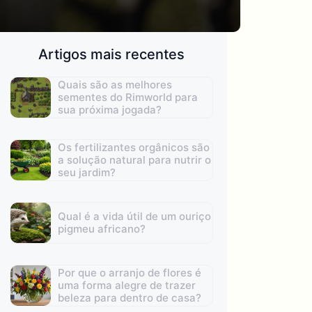
Artigos mais recentes
Quais são as melhores
sementes do Rimworld para
sua próxima jogada?
Os fertilizantes orgânicos são
a solução natural para nutrir o
seu jardim?
Qual é a vida útil de um ouriço
pigmeu africano?
Por que o arranjo de flores é
uma forma alegre de trazer
beleza para dentro de casa?