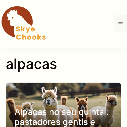
Saltar
para
o
M
conteúdo
alpacas
Alpacas no seu quintal:
pastadores gentis e