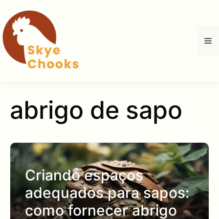
Saltar
para
o
M
conteúdo
abrigo de sapo
Criando espaços
adequados para sapos:
como fornecer abrigo