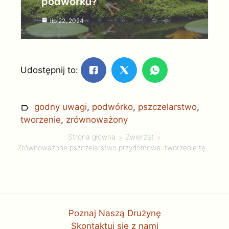
podwórku?
lip 22, 2024
Udostępnij to:
godny uwagi
,
podwórko
,
pszczelarstwo
,
tworzenie
,
zrównoważony
Strona główna
Zwierząt
Zrównoważone pszczelarstwo przydomowe: tworzenie tętniącego życiem siedliska
Poznaj Naszą Drużynę
Skontaktuj się z nami