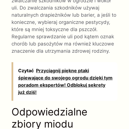
zwalczanie szkodników w ogrodzie i wokół
uli. Do zwalczania szkodników używaj
naturalnych drapieżników lub barier, a jeśli to
konieczne, wybieraj organiczne pestycydy,
które są mniej toksyczne dla pszczół.
Regularne sprawdzanie uli pod kątem oznak
chorób lub pasożytów ma również kluczowe
znaczenie dla utrzymania zdrowej rodziny.
Czytać
Przyciągnij piękne ptaki
śpiewające do swojego ogrodu dzięki tym
poradom ekspertów! Odblokuj sekrety
już dziś!
Odpowiedzialne
zbiory miodu