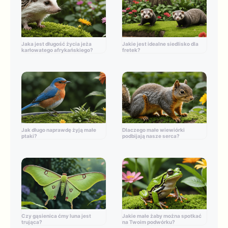
Jaka jest długość życia jeża
Jakie jest idealne siedlisko dla
karłowatego afrykańskiego?
fretek?
Jak długo naprawdę żyją małe
Dlaczego małe wiewiórki
ptaki?
podbijają nasze serca?
Czy gąsienica ćmy luna jest
Jakie małe żaby można spotkać
trująca?
na Twoim podwórku?