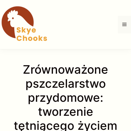
Przejdź
do
treści
M
Zrównoważone
pszczelarstwo
przydomowe:
tworzenie
tętniącego życiem