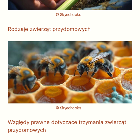
© Skyechooks
Rodzaje zwierząt przydomowych
© Skyechooks
Względy prawne dotyczące trzymania zwierząt
przydomowych