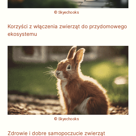
© Skyechooks
Korzyści z włączenia zwierząt do przydomowego
ekosystemu
© Skyechooks
Zdrowie i dobre samopoczucie zwierząt