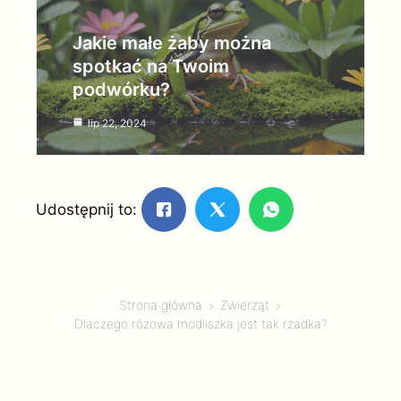
Jakie małe żaby można
spotkać na Twoim
podwórku?
lip 22, 2024
Udostępnij to:
Strona główna
Zwierząt
Dlaczego różowa modliszka jest tak rzadka?