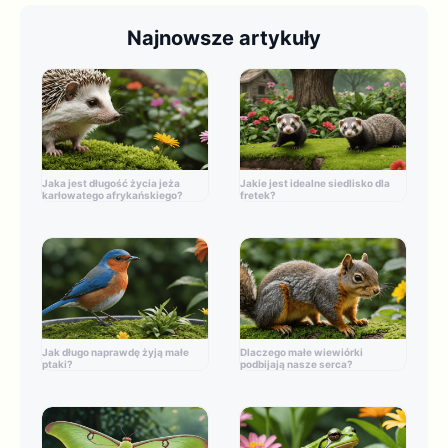
Najnowsze artykuły
Jaka jest długość życia jeża
Jakie jest idealne siedlisko dla
karłowatego afrykańskiego?
fretek?
Jak długo naprawdę żyją małe
Dlaczego małe wiewiórki
ptaki?
podbijają nasze serca?