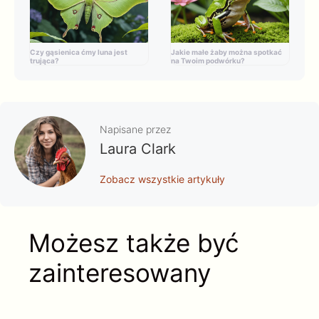
Czy gąsienica ćmy luna jest
Jakie małe żaby można spotkać
trująca?
na Twoim podwórku?
Napisane przez
Laura Clark
Zobacz wszystkie artykuły
Możesz także być
zainteresowany