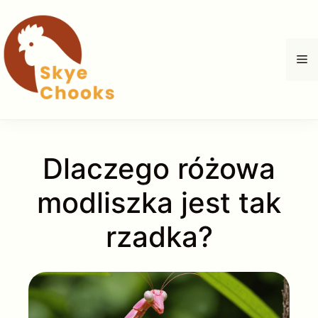
Przejdź
do
treści
M
Dlaczego różowa
modliszka jest tak
rzadka?