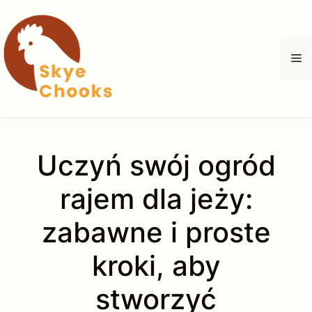
Przejdź
do
treści
M
Uczyń swój ogród
rajem dla jeży:
zabawne i proste
kroki, aby
stworzyć