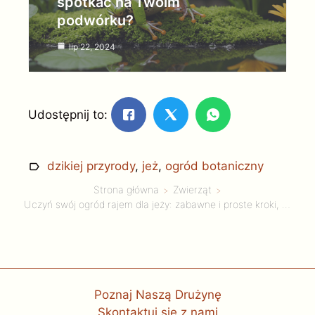
spotkać na Twoim
podwórku?
lip 22, 2024
Udostępnij to:
dzikiej przyrody
,
jeż
,
ogród botaniczny
Strona główna
Zwierząt
Uczyń swój ogród rajem dla jeży: zabawne i proste kroki, aby stworzyć przestrzeń przyjazną dzikiej przyrodzie
Poznaj Naszą Drużynę
Skontaktuj się z nami