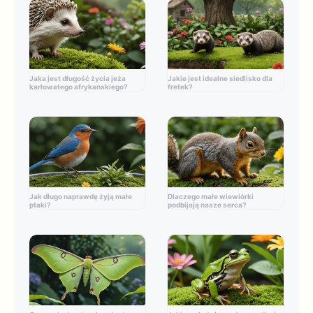
Jaka jest długość życia jeża
Jakie jest idealne siedlisko dla
karłowatego afrykańskiego?
fretek?
Jak długo naprawdę żyją małe
Dlaczego małe wiewiórki
ptaki?
podbijają nasze serca?