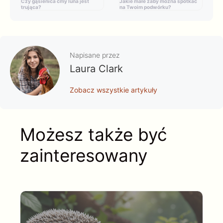
Czy gąsienica ćmy luna jest
Jakie małe żaby można spotkać
trująca?
na Twoim podwórku?
Napisane przez
Laura Clark
Zobacz wszystkie artykuły
Możesz także być
zainteresowany